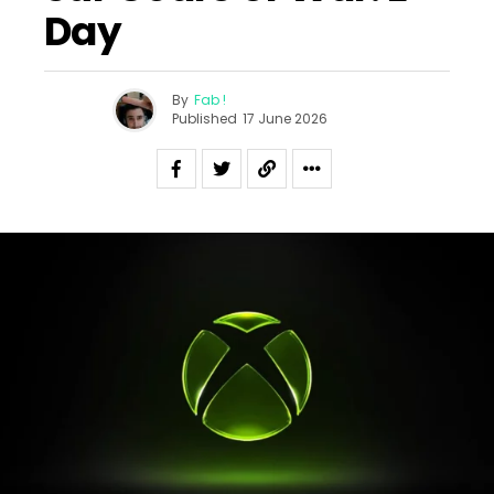
Day
By
Fab !
Published
17 June 2026