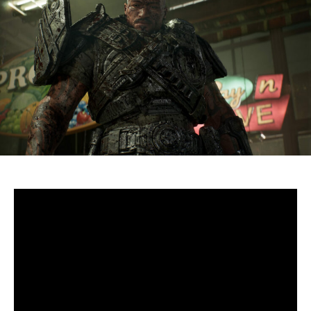
S’il fallait retenir un seul jeu du dernier
Xbox Games
Showcase,
beaucoup citeraient
Gears of War: E-Day
. Et
ça tombe bien, l’exclusivité console de The Coalition
était de retour aujourd’hui, cette fois à l’occasion du
State of Unreal 2026. A la clé : une nouvelle démo
technique mettant en avant, naturellement, la
puissance d’Unreal Engine.