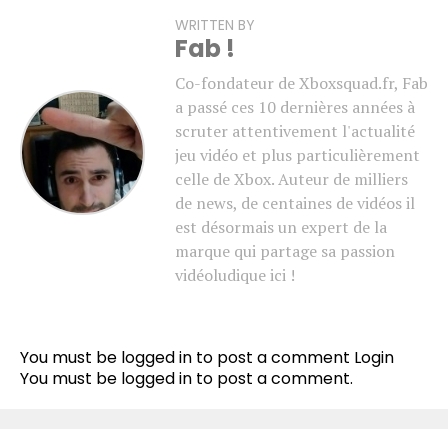
WRITTEN BY
Fab !
Co-fondateur de Xboxsquad.fr, Fab
a passé ces 10 dernières années à
scruter attentivement l'actualité
jeu vidéo et plus particulièrement
celle de Xbox. Auteur de milliers
de news, de centaines de vidéos il
est désormais un expert de la
marque qui partage sa passion
vidéoludique ici !
You must be logged in to post a comment
Login
You must be
logged in
to post a comment.