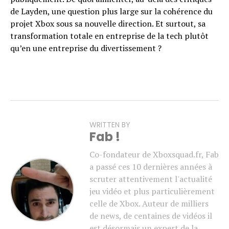
de Layden, une question plus large sur la cohérence du
projet Xbox sous sa nouvelle direction. Et surtout, sa
transformation totale en entreprise de la tech plutôt
qu’en une entreprise du divertissement ?
WRITTEN BY
Fab !
Co-fondateur de Xboxsquad.fr, Fab
a passé ces 10 dernières années à
scruter attentivement l'actualité
jeu vidéo et plus particulièrement
celle de Xbox. Auteur de milliers
de news, de centaines de vidéos il
est désormais un expert de la