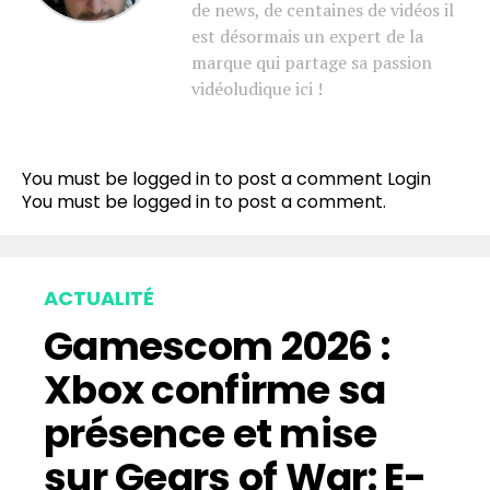
de news, de centaines de vidéos il
est désormais un expert de la
marque qui partage sa passion
vidéoludique ici !
You must be logged in to post a comment
Login
You must be
logged in
to post a comment.
ACTUALITÉ
Gamescom 2026 :
Xbox confirme sa
présence et mise
sur Gears of War: E-