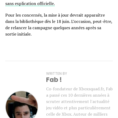
sans explication officielle.
Pour les concernés, la mise à jour devrait apparaître
dans la bibliothèque dès le 18 juin. L’occasion, peut-être,
de relancer la campagne quelques années après sa
sortie initiale.
WRITTEN BY
Fab !
Co-fondateur de Xboxsquad.fr, Fab
a passé ces 10 dernières années à
scruter attentivement l'actualité
jeu vidéo et plus particulièrement
celle de Xbox. Auteur de milliers