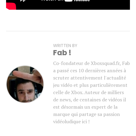
WRITTEN BY
Fab !
Co-fondateur de Xboxsquad.fr, Fab
a passé ces 10 dernières années à
scruter attentivement l'actualité
jeu vidéo et plus particulièrement
celle de Xbox. Auteur de milliers
de news, de centaines de vidéos il
est désormais un expert de la
marque qui partage sa passion
vidéoludique ici !