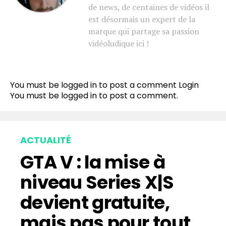
de news, de centaines de vidéos il
est désormais un expert de la
marque qui partage sa passion
vidéoludique ici !
You must be logged in to post a comment
Login
You must be
logged in
to post a comment.
ACTUALITÉ
GTA V : la mise à
niveau Series X|S
devient gratuite,
mais pas pour tout