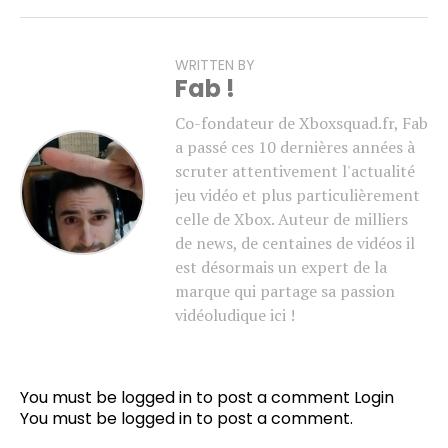
WRITTEN BY
Fab !
Co-fondateur de Xboxsquad.fr, Fab
a passé ces 10 dernières années à
scruter attentivement l'actualité
jeu vidéo et plus particulièrement
celle de Xbox. Auteur de milliers
de news, de centaines de vidéos il
est désormais un expert de la
marque qui partage sa passion
vidéoludique ici !
You must be logged in to post a comment
Login
You must be
logged in
to post a comment.