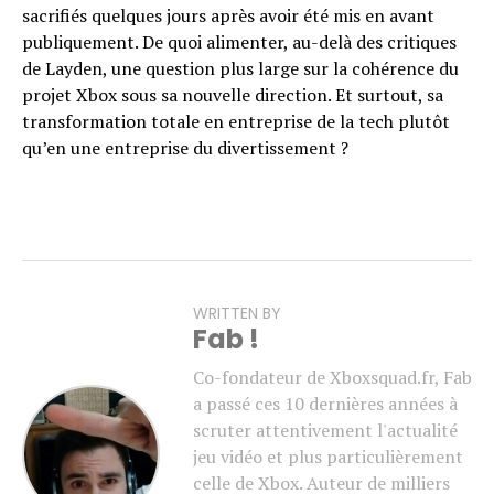
sacrifiés quelques jours après avoir été mis en avant
publiquement. De quoi alimenter, au-delà des critiques
de Layden, une question plus large sur la cohérence du
projet Xbox sous sa nouvelle direction. Et surtout, sa
transformation totale en entreprise de la tech plutôt
qu’en une entreprise du divertissement ?
WRITTEN BY
Fab !
Co-fondateur de Xboxsquad.fr, Fab
a passé ces 10 dernières années à
scruter attentivement l'actualité
jeu vidéo et plus particulièrement
celle de Xbox. Auteur de milliers