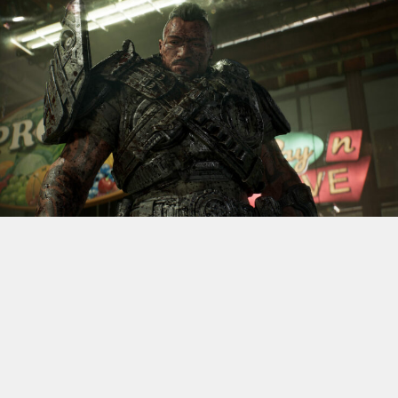
S’il fallait retenir un seul jeu du dernier
Xbox Games
Showcase,
beaucoup citeraient
Gears of War: E-Day
. Et
ça tombe bien, l’exclusivité console de The Coalition
était de retour aujourd’hui, cette fois à l’occasion du
State of Unreal 2026. A la clé : une nouvelle démo
technique mettant en avant, naturellement, la