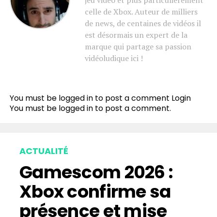
jeu vidéo et plus particulièrement
celle de Xbox. Auteur de milliers
de news, de centaines de vidéos il
est désormais un expert de la
marque qui partage sa passion
vidéoludique ici !
You must be logged in to post a comment
Login
You must be
logged in
to post a comment.
ACTUALITÉ
Gamescom 2026 :
Xbox confirme sa
présence et mise