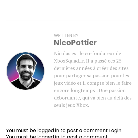
WRITTEN BY
NicoPottier
Nicolas est le co-fondateur de
XboxSquad.fr. Il a passé ces 25
dernières années à créer des sites
pour partager sa passion pour les
jeux vidéo et il compte bien le faire
encore longtemps ! Une passion
débordante, qui va bien au delà des
seuls jeux Xbox.
Flipboard
Reddit
You must be logged in to post a comment
Login
Pinterest
You must be
logged in
to post a comment.