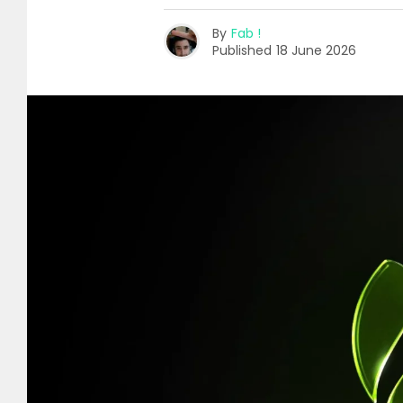
By
Fab !
Published
18 June 2026