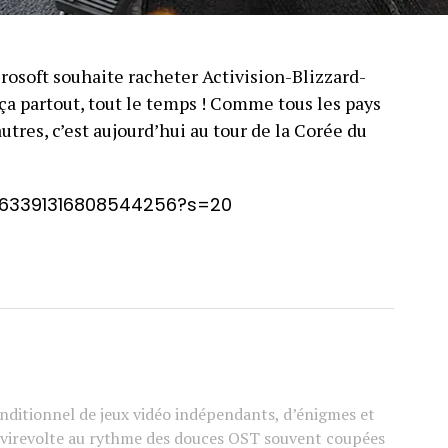
rosoft souhaite racheter Activision-Blizzard-
 ça partout, tout le temps ! Comme tous les pays
utres, c’est aujourd’hui au tour de la Corée du
1663391316808544256?s=20
ditionnel de jeux vidéo indépendants, d’énigmes et
e virevolte au rythme des douces OST souvent coupées