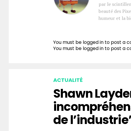
par le scintill
beauté des Pixe
humeur et la bi
You must be logged in to post a
You must be
logged in
to post a 
ACTUALITÉ
Shawn Layden
incompréhen
de l’industrie