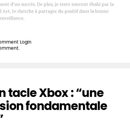
ement d’un succès. De plus, je reste souvent ébahi par la
l Art. Je cherche à partager du positif dans la bonne
enveillance.
 comment
Login
comment.
 tacle Xbox : “une
sion fondamentale
”