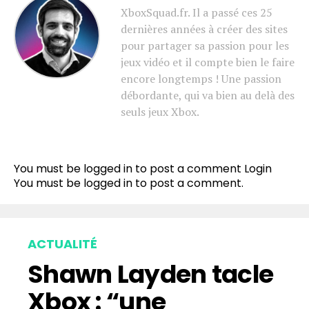
XboxSquad.fr. Il a passé ces 25
dernières années à créer des sites
pour partager sa passion pour les
jeux vidéo et il compte bien le faire
encore longtemps ! Une passion
débordante, qui va bien au delà des
seuls jeux Xbox.
Flipboard
Reddit
You must be logged in to post a comment
Login
Pinterest
You must be
logged in
to post a comment.
Whatsapp
Email
ACTUALITÉ
Shawn Layden tacle
Xbox : “une