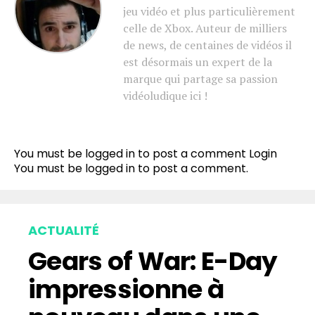
jeu vidéo et plus particulièrement
celle de Xbox. Auteur de milliers
de news, de centaines de vidéos il
est désormais un expert de la
marque qui partage sa passion
vidéoludique ici !
You must be logged in to post a comment
Login
You must be
logged in
to post a comment.
ACTUALITÉ
Gears of War: E-Day
impressionne à