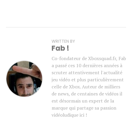
WRITTEN BY
Fab !
Co-fondateur de Xboxsquad.fr, Fab
a passé ces 10 dernières années à
scruter attentivement l'actualité
jeu vidéo et plus particulièrement
celle de Xbox. Auteur de milliers
de news, de centaines de vidéos il
est désormais un expert de la
marque qui partage sa passion
vidéoludique ici !