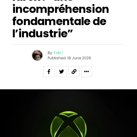
incompréhension
fondamentale de
l’industrie”
By
Fab !
Published
18 June 2026