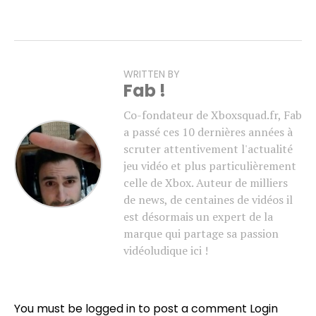
WRITTEN BY
Fab !
Co-fondateur de Xboxsquad.fr, Fab
a passé ces 10 dernières années à
scruter attentivement l'actualité
jeu vidéo et plus particulièrement
celle de Xbox. Auteur de milliers
de news, de centaines de vidéos il
est désormais un expert de la
marque qui partage sa passion
vidéoludique ici !
You must be logged in to post a comment
Login