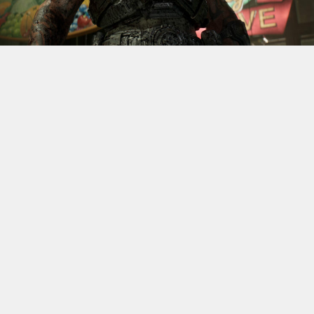
S’il fallait retenir un seul jeu du dernier
Xbox Games
Showcase,
beaucoup citeraient
Gears of War: E-Day
. Et
ça tombe bien, l’exclusivité console de The Coalition
était de retour aujourd’hui, cette fois à l’occasion du
State of Unreal 2026. A la clé : une nouvelle démo
technique mettant en avant, naturellement, la
puissance d’Unreal Engine.
Cette séquence, confirmée comme tournant sur Xbox
Series X à 60 images par seconde, a été commentée par
Kate Rayner, Directrice Technique chez The Coalition.
Elle y détaille plusieurs prouesses visuelles, notamment
sur l’éclairage, tout en soulignant que le jeu pousse