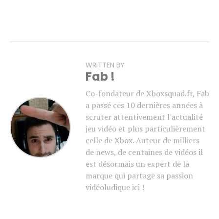
WRITTEN BY
Fab !
Co-fondateur de Xboxsquad.fr, Fab
a passé ces 10 dernières années à
scruter attentivement l'actualité
jeu vidéo et plus particulièrement
celle de Xbox. Auteur de milliers
de news, de centaines de vidéos il
est désormais un expert de la
marque qui partage sa passion
vidéoludique ici !