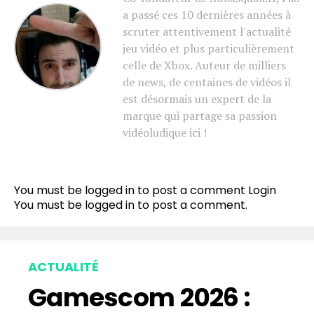
a passé ces 10 dernières années à
scruter attentivement l'actualité
jeu vidéo et plus particulièrement
celle de Xbox. Auteur de milliers
de news, de centaines de vidéos il
est désormais un expert de la
marque qui partage sa passion
vidéoludique ici !
You must be logged in to post a comment
Login
You must be
logged in
to post a comment.
ACTUALITÉ
Gamescom 2026 :