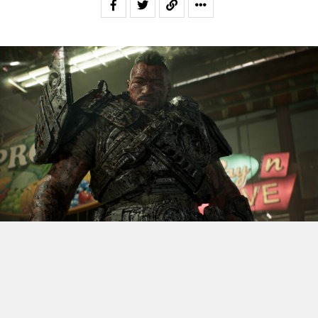
S’il fallait retenir un seul jeu du dernier
Xbox Games
Showcase,
beaucoup citeraient
Gears of War: E-Day
. Et
ça tombe bien, l’exclusivité console de The Coalition