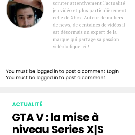
scruter attentivement l'actualité
jeu vidéo et plus particulièrement
celle de Xbox. Auteur de milliers
de news, de centaines de vidéos il
est désormais un expert de la
marque qui partage sa passion
vidéoludique ici !
You must be logged in to post a comment
Login
You must be
logged in
to post a comment.
ACTUALITÉ
GTA V : la mise à
niveau Series X|S