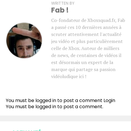
WRITTEN BY
Fab !
Co-fondateur de Xboxsquad.fr, Fab
a passé ces 10 dernières années à
scruter attentivement l'actualité
jeu vidéo et plus particulièrement
celle de Xbox. Auteur de milliers
de news, de centaines de vidéos il
est désormais un expert de la
marque qui partage sa passion
vidéoludique ici !
You must be logged in to post a comment
Login
You must be
logged in
to post a comment.