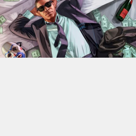
En 2022, Rockstar Games
dévoilaient les versions Xbox
Series X et Series S de
Grand Theft Auto V
.
Des versions
qui bénéficiant d’améliorations visuelles et techniques
par rapport aux moutures Xbox One mais qui n’était
alors pas gratuite. 4 ans plus tard, l’éditeur change sa
politique : à partir du 18 juin, elle ne coûtera plus rien, à
condition de posséder la version numérique du jeu sur
Xbox One.