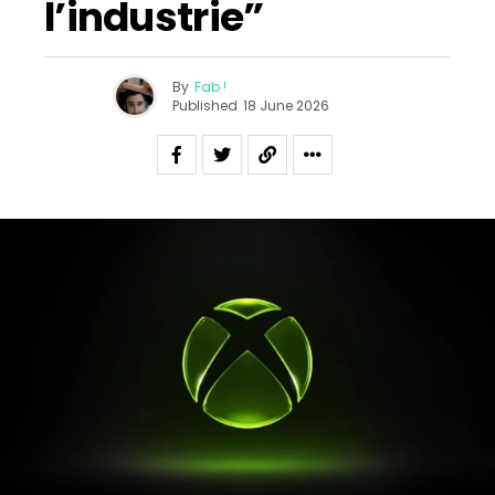
l’industrie”
By
Fab !
Published
18 June 2026