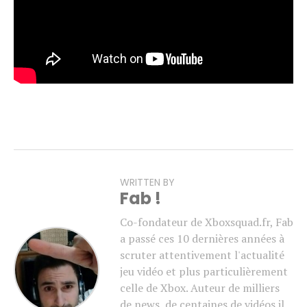
WRITTEN BY
Fab !
Co-fondateur de Xboxsquad.fr, Fab
a passé ces 10 dernières années à
scruter attentivement l'actualité
jeu vidéo et plus particulièrement
celle de Xbox. Auteur de milliers
de news, de centaines de vidéos il