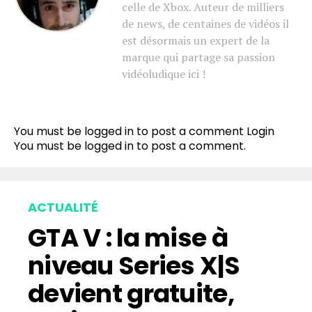
celle de Xbox. Auteur de milliers
de news, de centaines de vidéos il
est désormais un expert de la
marque qui partage sa passion
vidéoludique ici !
You must be logged in to post a comment
Login
You must be
logged in
to post a comment.
ACTUALITÉ
GTA V : la mise à
niveau Series X|S
devient gratuite,