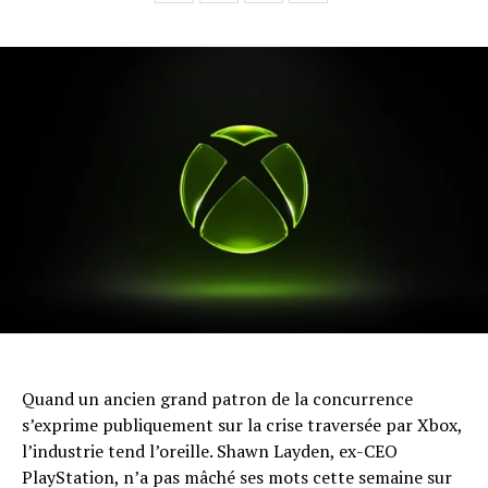
Quand un ancien grand patron de la concurrence
s’exprime publiquement sur la crise traversée par Xbox,
l’industrie tend l’oreille. Shawn Layden, ex-CEO
PlayStation, n’a pas mâché ses mots cette semaine sur