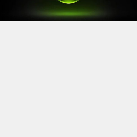
Après le
Xbox Games Showcase
de début juin, direction
l’Allemagne pour la prochaine grande échéance de
l’année vidéoludique. Car oui, Xbox a confirmé sa
présence à la Gamescom 2026, qui se tiendra du 26 au
30 août à Cologne.
Comme à son habitude, la marque y disposera d’un
stand permettant d’essayer ses prochaines sorties. Et si
Xbox reste discret sur le line-up présent, on sait déjà
que
Gears of War: E-Day
y aura une place particulière. Le
titre de The Coalition y sera en effet présent avec une
démo de sa campagne solo.