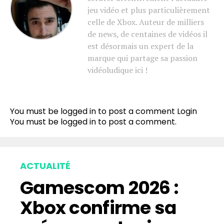
jeu vidéo et plus particulièrement
celle de Xbox. Auteur de milliers
de news, de centaines de vidéos il
est désormais un expert de la
marque qui partage sa passion
vidéoludique ici !
You must be logged in to post a comment
Login
You must be
logged in
to post a comment.
ACTUALITÉ
Gamescom 2026 :
Xbox confirme sa