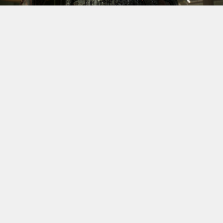
S’il fallait retenir un seul jeu du dernier
Xbox Games
Showcase,
beaucoup citeraient
Gears of War: E-Day
. Et
ça tombe bien, l’exclusivité console de The Coalition
était de retour aujourd’hui, cette fois à l’occasion du
State of Unreal 2026. A la clé : une nouvelle démo
technique mettant en avant, naturellement, la
puissance d’Unreal Engine.
Cette séquence, confirmée comme tournant sur Xbox
Series X à 60 images par seconde, a été commentée par
Kate Rayner, Directrice Technique chez The Coalition.
Elle y détaille plusieurs prouesses visuelles, notamment
sur l’éclairage, tout en soulignant que le jeu pousse
Unreal Engine 5 et le matériel qui le fait fonctionner
dans ses derniers retranchements.