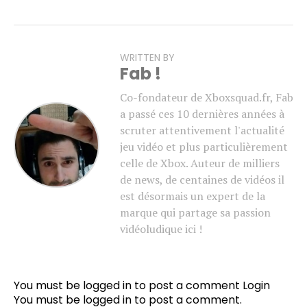
WRITTEN BY
Fab !
Co-fondateur de Xboxsquad.fr, Fab
a passé ces 10 dernières années à
scruter attentivement l'actualité
jeu vidéo et plus particulièrement
celle de Xbox. Auteur de milliers
de news, de centaines de vidéos il
est désormais un expert de la
marque qui partage sa passion
vidéoludique ici !
You must be logged in to post a comment
Login
You must be
logged in
to post a comment.