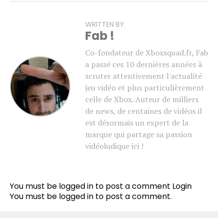
WRITTEN BY
Fab !
Co-fondateur de Xboxsquad.fr, Fab
a passé ces 10 dernières années à
scruter attentivement l'actualité
jeu vidéo et plus particulièrement
celle de Xbox. Auteur de milliers
de news, de centaines de vidéos il
est désormais un expert de la
marque qui partage sa passion
vidéoludique ici !
You must be logged in to post a comment
Login
You must be
logged in
to post a comment.