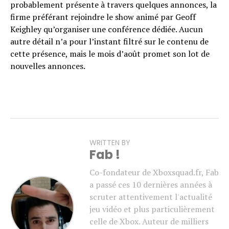
probablement présente à travers quelques annonces, la
firme préférant rejoindre le show animé par Geoff
Keighley qu’organiser une conférence dédiée. Aucun
autre détail n’a pour l’instant filtré sur le contenu de
cette présence, mais le mois d’août promet son lot de
nouvelles annonces.
WRITTEN BY
Fab !
Co-fondateur de Xboxsquad.fr, Fab
a passé ces 10 dernières années à
scruter attentivement l'actualité
jeu vidéo et plus particulièrement
celle de Xbox. Auteur de milliers