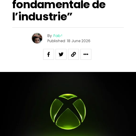
fondamentale de
l’industrie”
By
Fab !
Published
18 June 2026