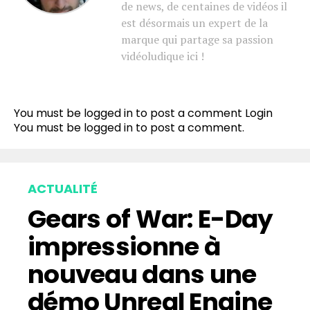
de news, de centaines de vidéos il
est désormais un expert de la
marque qui partage sa passion
vidéoludique ici !
You must be logged in to post a comment
Login
You must be
logged in
to post a comment.
ACTUALITÉ
Gears of War: E-Day
impressionne à
nouveau dans une
démo Unreal Engine