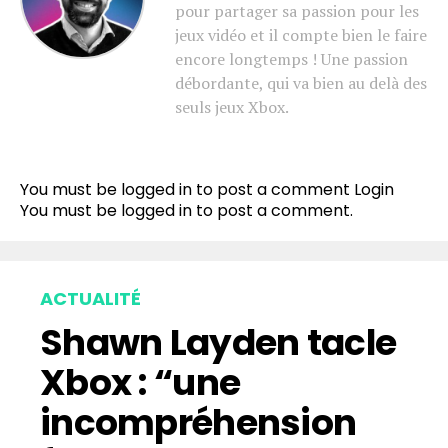
pour partager sa passion pour les
jeux vidéo et il compte bien le faire
encore longtemps ! Une passion
débordante, qui va bien au delà des
seuls jeux Xbox.
Flipboard
Reddit
You must be logged in to post a comment
Login
Pinterest
You must be
logged in
to post a comment.
Whatsapp
Email
ACTUALITÉ
Shawn Layden tacle
Xbox : “une
incompréhension