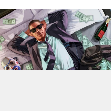
En 2022, Rockstar Games
dévoilaient les versions Xbox
Series X et Series S de
Grand Theft Auto V
.
Des versions
qui bénéficiant d’améliorations visuelles et techniques
par rapport aux moutures Xbox One mais qui n’était