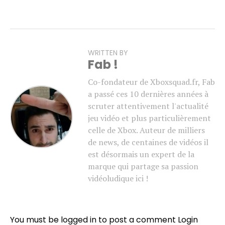
WRITTEN BY
Fab !
Co-fondateur de Xboxsquad.fr, Fab
a passé ces 10 dernières années à
scruter attentivement l'actualité
jeu vidéo et plus particulièrement
celle de Xbox. Auteur de milliers
de news, de centaines de vidéos il
est désormais un expert de la
marque qui partage sa passion
vidéoludique ici !
You must be logged in to post a comment
Login