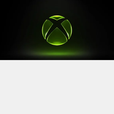
Après le
Xbox Games Showcase
de début juin, direction
l’Allemagne pour la prochaine grande échéance de
l’année vidéoludique. Car oui, Xbox a confirmé sa
présence à la Gamescom 2026, qui se tiendra du 26 au
30 août à Cologne.