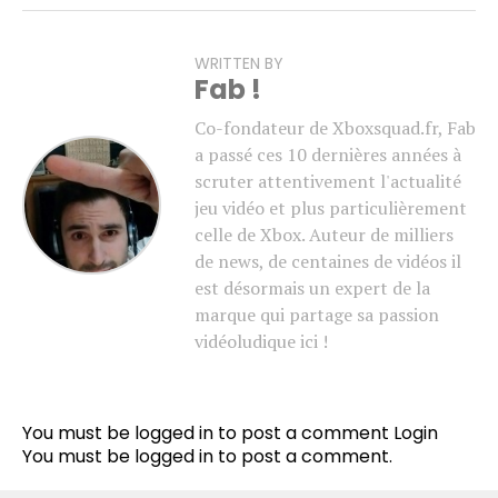
WRITTEN BY
Fab !
Co-fondateur de Xboxsquad.fr, Fab
a passé ces 10 dernières années à
scruter attentivement l'actualité
jeu vidéo et plus particulièrement
celle de Xbox. Auteur de milliers
de news, de centaines de vidéos il
est désormais un expert de la
marque qui partage sa passion
vidéoludique ici !
You must be logged in to post a comment
Login
You must be
logged in
to post a comment.