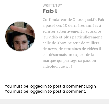
WRITTEN BY
Fab !
Co-fondateur de Xboxsquad.fr, Fab
a passé ces 10 dernières années à
scruter attentivement l'actualité
jeu vidéo et plus particulièrement
celle de Xbox. Auteur de milliers
de news, de centaines de vidéos il
est désormais un expert de la
marque qui partage sa passion
vidéoludique ici !
You must be logged in to post a comment
Login
You must be
logged in
to post a comment.