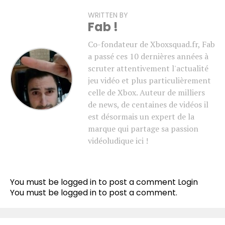
WRITTEN BY
Fab !
Co-fondateur de Xboxsquad.fr, Fab
a passé ces 10 dernières années à
scruter attentivement l'actualité
jeu vidéo et plus particulièrement
celle de Xbox. Auteur de milliers
de news, de centaines de vidéos il
est désormais un expert de la
marque qui partage sa passion
vidéoludique ici !
You must be logged in to post a comment
Login
You must be
logged in
to post a comment.