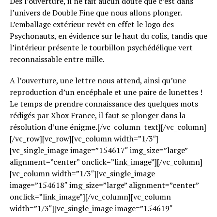
Dès l’ouverture, il ne fait aucun doute que c’est dans
l’univers de Double Fine que nous allons plonger.
L’emballage extérieur revêt en effet le logo des
Psychonauts, en évidence sur le haut du colis, tandis que
l’intérieur présente le tourbillon psychédélique vert
reconnaissable entre mille.
A l’ouverture, une lettre nous attend, ainsi qu’une
reproduction d’un encéphale et une paire de lunettes !
Le temps de prendre connaissance des quelques mots
rédigés par Xbox France, il faut se plonger dans la
résolution d’une énigme.[/vc_column_text][/vc_column]
[/vc_row][vc_row][vc_column width=”1/3″]
[vc_single_image image=”154617″ img_size=”large”
alignment=”center” onclick=”link_image”][/vc_column]
[vc_column width=”1/3″][vc_single_image
image=”154618″ img_size=”large” alignment=”center”
onclick=”link_image”][/vc_column][vc_column
width=”1/3″][vc_single_image image=”154619″