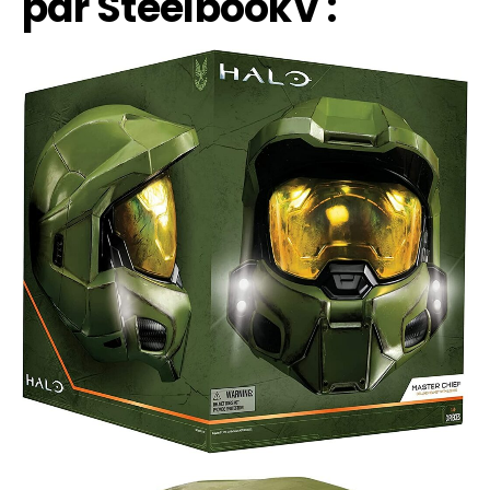
par
SteelbookV
: