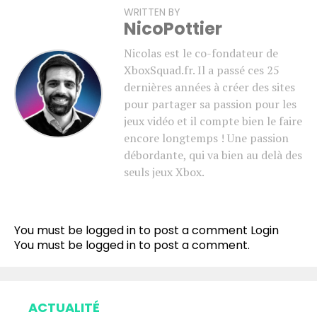
WRITTEN BY
NicoPottier
Nicolas est le co-fondateur de
XboxSquad.fr. Il a passé ces 25
dernières années à créer des sites
pour partager sa passion pour les
jeux vidéo et il compte bien le faire
encore longtemps ! Une passion
débordante, qui va bien au delà des
seuls jeux Xbox.
You must be logged in to post a comment
Login
You must be
logged in
to post a comment.
ACTUALITÉ