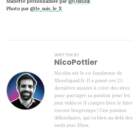
Manette personnalisée par
@Oskunk
Photo par
@Je_suis_le_X
WRITTEN BY
NicoPottier
Nicolas est le co-fondateur de
XboxSquad.fr. Il a passé ces 25
dernières années à créer des sites
pour partager sa passion pour les
jeux vidéo et il compte bien le faire
encore longtemps ! Une passion
débordante, qui va bien au delà des
seuls jeux Xbox.