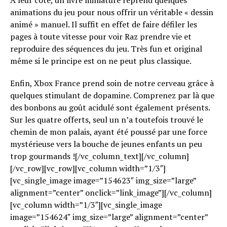
animations du jeu pour nous offrir un véritable « dessin
animé » manuel. Il suffit en effet de faire défiler les
pages à toute vitesse pour voir Raz prendre vie et
reproduire des séquences du jeu. Très fun et original
même si le principe est on ne peut plus classique.
Enfin, Xbox France prend soin de notre cerveau grâce à
quelques stimulant de dopamine. Comprenez par là que
des bonbons au goût acidulé sont également présents.
Sur les quatre offerts, seul un n’a toutefois trouvé le
chemin de mon palais, ayant été poussé par une force
mystérieuse vers la bouche de jeunes enfants un peu
trop gourmands ![/vc_column_text][/vc_column]
[/vc_row][vc_row][vc_column width=”1/3″]
[vc_single_image image=”154623″ img_size=”large”
alignment=”center” onclick=”link_image”][/vc_column]
[vc_column width=”1/3″][vc_single_image
image=”154624″ img_size=”large” alignment=”center”