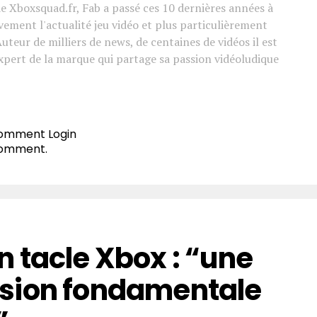
e Xboxsquad.fr, Fab a passé ces 10 dernières années à
vement l'actualité jeu vidéo et plus particulièrement
Auteur de milliers de news, de centaines de vidéos il est
xpert de la marque qui partage sa passion vidéoludique
 comment
Login
comment.
 tacle Xbox : “une
sion fondamentale