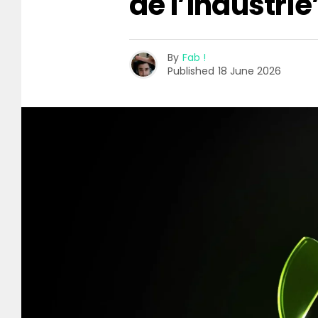
de l’industrie
By
Fab !
Published
18 June 2026