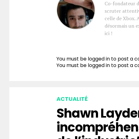
Co-fondateur d
scruter attenti
celle de Xbox. 
désormais un e
ici !
You must be logged in to post a
You must be
logged in
to post a 
ACTUALITÉ
Shawn Layden
incompréhen