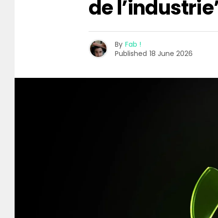
de l’industrie
By
Fab !
Published
18 June 2026