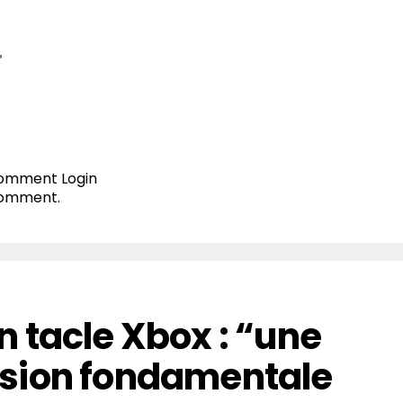
T
 comment
Login
comment.
 tacle Xbox : “une
sion fondamentale