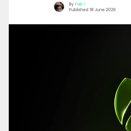
By
Fab !
Published
18 June 2026