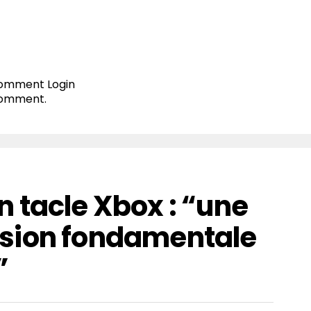
 comment
Login
comment.
 tacle Xbox : “une
sion fondamentale
”