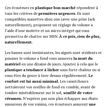
Ces écouteurs en
plastique bon marché
répondent à
tous les critères de
premières urgences
. Ils sont
compatibles manettes xbox one (avec une prise Jack
naturellement), proposent un réglage du volume a
l’aide d’une molette et un micro intégré qui vous
permettra de chatter sur MSN.
À ce prix, rien de plus,
naturellement.
Les basses sont inexistantes, les aiguës sont stridents et
pousser le volume a fond vous assurera
la mort du
Flipboard
matériel
en une dizaine de jours. Ajoutez à cela que le
Reddit
plastique a tendance à lâcher
sous forte chaleur ou si
Pinterest
vous êtes du genre à tirer dessus régulièrement.
Le
confort est lui aussi minimal.
Les caoutchoucs
Whatsapp
nettoieront vos oreilles de fond en comble, avant de
Email
tomber misérablement sur le sol,
souillé de votre
cérumen.
N’espérez pas non plus échapper aux ébats
amoureux de vos voisins, ces écouteurs assurent
une