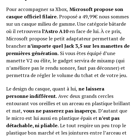
Pour accompagner sa Xbox,
Microsoft propose son
casque officiel filaire.
Proposé a 49,99€ nous sommes
sur un casque milieu de gamme. Une catégorie bâtarde
où il retrouvera
l’Astro A10
en face de lui. À ce prix,
Microsoft propose le petit adaptateur permettant de
brancher
n’importe quel Jack 3,5 sur les manettes de
premières génération.
Si vous êtes équipé d’une
manette V2 ou élite, le gadget servira de mixamp (qui
n’améliore pas le rendu sonore, faut pas déconner) et
permettra de régler le volume du tchat et de votre jeu.
Le design du casque, quant à lui,
ne laissera
personne indifférent.
Avec deux grands cercles
entourant vos oreilles et un arceau en plastique brillant
et mat,
vous ne passerez pas inaperçu.
D’autant que
le micro est lui aussi en plastique épais et
n’est pas
détachable, ni pliable.
Le tout respire un peu trop le
plastique bon marché et les jointures entre l’arceau et
Flipboard