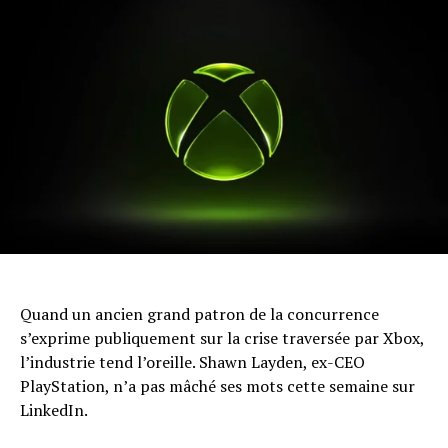
Quand un ancien grand patron de la concurrence
s’exprime publiquement sur la crise traversée par Xbox,
l’industrie tend l’oreille. Shawn Layden, ex-CEO
PlayStation, n’a pas mâché ses mots cette semaine sur
LinkedIn.