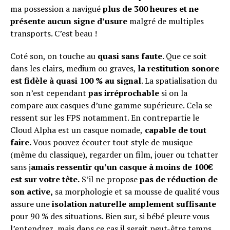
ma possession a navigué
plus de 300 heures et ne
présente aucun signe d’usure
malgré de multiples
transports. C’est beau !
Coté son, on touche au
quasi sans faute
. Que ce soit
dans les clairs, medium ou graves,
la restitution sonore
est fidèle à quasi 100 % au signal
. La spatialisation du
son n’est cependant
pas irréprochable
si on la
compare aux casques d’une gamme supérieure. Cela se
ressent sur les FPS notamment. En contrepartie le
Cloud Alpha est un casque nomade,
capable de tout
faire.
Vous pouvez écouter tout style de musique
(même du classique), regarder un film, jouer ou tchatter
sans j
amais ressentir qu’un casque à moins de 100€
est sur votre tête.
S’il ne propose
pas de réduction de
son active,
sa morphologie et sa mousse de qualité vous
assure une
isolation naturelle amplement suffisante
pour 90 % des situations. Bien sur, si bébé pleure vous
l’entendrez, mais dans ce cas il serait peut-être temps