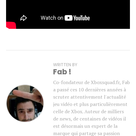
août, réservée aux personnes ayant précommandé le jeu
(à voir si les abonnés Game Pass Ultimate y auront
également accès).
WRITTEN BY
Fab !
Co-fondateur de Xboxsquad.fr, Fab
a passé ces 10 dernières années à
scruter attentivement l'actualité
jeu vidéo et plus particulièrement
celle de Xbox. Auteur de milliers
de news, de centaines de vidéos il
est désormais un expert de la
marque qui partage sa passion