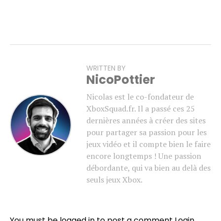
WRITTEN BY
NicoPottier
Nicolas est le co-fondateur de
XboxSquad.fr. Il a passé ces 25
dernières années à créer des sites
pour partager sa passion pour les
jeux vidéo et il compte bien le faire
encore longtemps ! Une passion
débordante, qui va bien au delà des
seuls jeux Xbox.
Flipboard
Reddit
You must be logged in to post a comment
Login