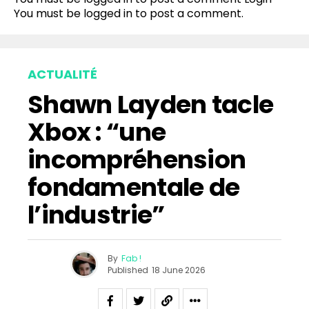
Pinterest
You must be
logged in
to post a comment.
Whatsapp
Email
ACTUALITÉ
Shawn Layden tacle
Xbox : “une
incompréhension
fondamentale de
l’industrie”
By
Fab !
Published
18 June 2026