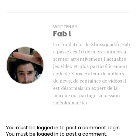
WRITTEN BY
Fab !
Co-fondateur de Xboxsquad.fr, Fab
a passé ces 10 dernières années à
scruter attentivement l'actualité
jeu vidéo et plus particulièrement
celle de Xbox. Auteur de milliers
de news, de centaines de vidéos il
est désormais un expert de la
marque qui partage sa passion
vidéoludique ici !
You must be logged in to post a comment
Login
You must be
logged in
to post a comment.