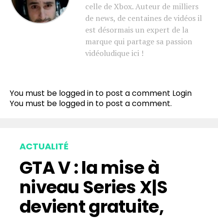
celle de Xbox. Auteur de milliers
de news, de centaines de vidéos il
est désormais un expert de la
marque qui partage sa passion
vidéoludique ici !
You must be logged in to post a comment
Login
You must be
logged in
to post a comment.
ACTUALITÉ
GTA V : la mise à
niveau Series X|S
devient gratuite,