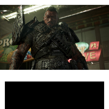
S’il fallait retenir un seul jeu du dernier
Xbox Games
Showcase,
beaucoup citeraient
Gears of War: E-Day
. Et
ça tombe bien, l’exclusivité console de The Coalition
était de retour aujourd’hui, cette fois à l’occasion du
State of Unreal 2026. A la clé : une nouvelle démo