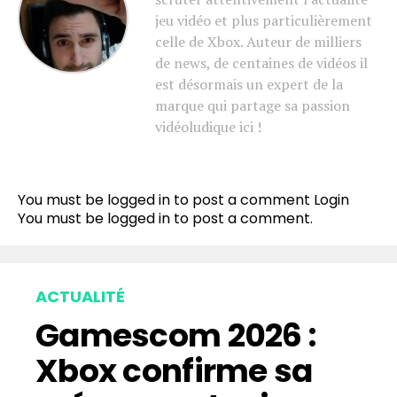
jeu vidéo et plus particulièrement
celle de Xbox. Auteur de milliers
de news, de centaines de vidéos il
est désormais un expert de la
marque qui partage sa passion
vidéoludique ici !
You must be logged in to post a comment
Login
You must be
logged in
to post a comment.
ACTUALITÉ
Gamescom 2026 :
Xbox confirme sa