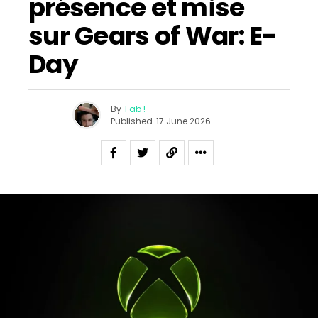
présence et mise
sur Gears of War: E-
Day
By
Fab !
Published
17 June 2026