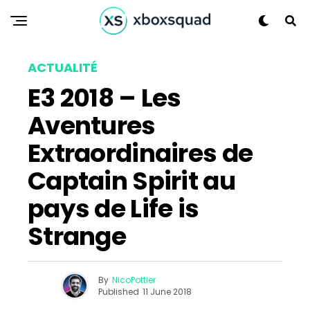
ACTUALITÉ
E3 2018 – Les
Aventures
Extraordinaires de
Captain Spirit au
Flipboard
pays de Life is
Reddit
Strange
Pinterest
Whatsapp
Email
By
NicoPottier
Published
11 June 2018