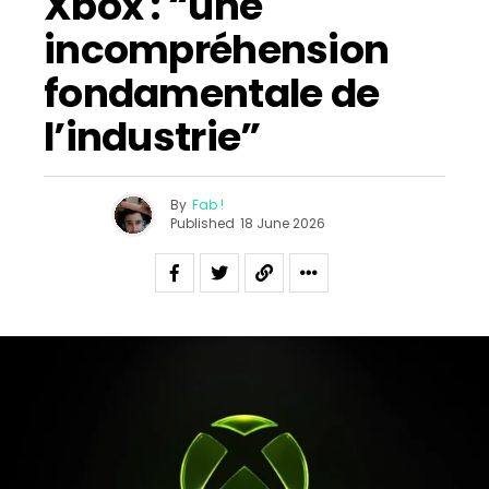
Xbox : “une
incompréhension
fondamentale de
l’industrie”
By
Fab !
Published
18 June 2026