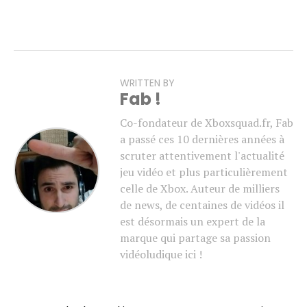
WRITTEN BY
Fab !
Co-fondateur de Xboxsquad.fr, Fab
a passé ces 10 dernières années à
scruter attentivement l'actualité
jeu vidéo et plus particulièrement
celle de Xbox. Auteur de milliers
de news, de centaines de vidéos il
est désormais un expert de la
marque qui partage sa passion
vidéoludique ici !