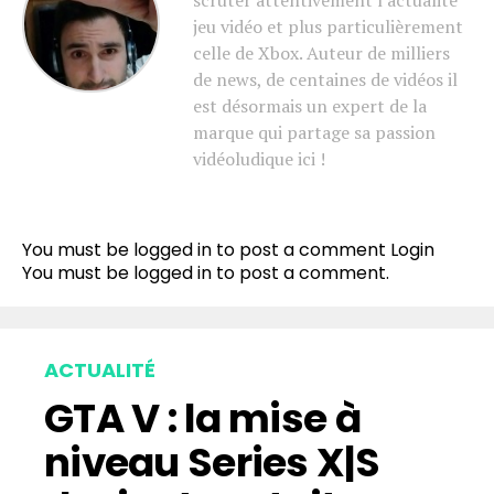
scruter attentivement l'actualité
jeu vidéo et plus particulièrement
celle de Xbox. Auteur de milliers
de news, de centaines de vidéos il
est désormais un expert de la
marque qui partage sa passion
vidéoludique ici !
You must be logged in to post a comment
Login
You must be
logged in
to post a comment.
ACTUALITÉ
GTA V : la mise à
niveau Series X|S