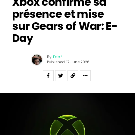
Xbox confirme sa
présence et mise
sur Gears of War: E-
Day
By
Fab !
Published
17 June 2026