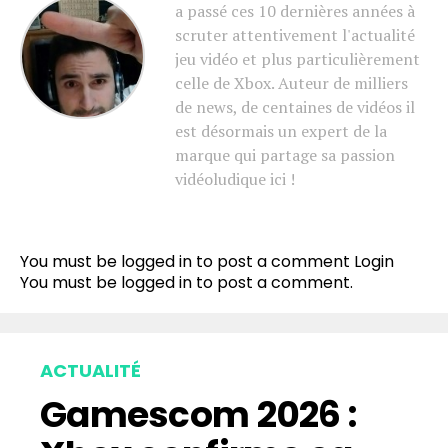
a passé ces 10 dernières années à
scruter attentivement l'actualité
jeu vidéo et plus particulièrement
celle de Xbox. Auteur de milliers
de news, de centaines de vidéos il
est désormais un expert de la
marque qui partage sa passion
vidéoludique ici !
You must be logged in to post a comment
Login
You must be
logged in
to post a comment.
ACTUALITÉ
Gamescom 2026 :