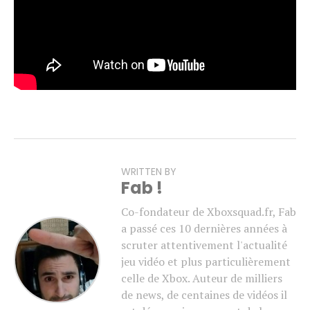
Pour rappel,
Gears of War: E-Day
est attendu pour le 6
octobre. Une bêta ouverte est par ailleurs prévue en
août, réservée aux personnes ayant précommandé le jeu
(à voir si les abonnés Game Pass Ultimate y auront
également accès).
WRITTEN BY
Fab !
Co-fondateur de Xboxsquad.fr, Fab
a passé ces 10 dernières années à
scruter attentivement l'actualité
jeu vidéo et plus particulièrement
celle de Xbox. Auteur de milliers
de news, de centaines de vidéos il