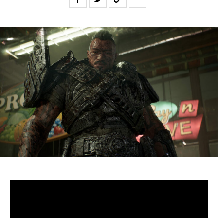
S’il fallait retenir un seul jeu du dernier
Xbox Games
Showcase,
beaucoup citeraient
Gears of War: E-Day
. Et
ça tombe bien, l’exclusivité console de The Coalition