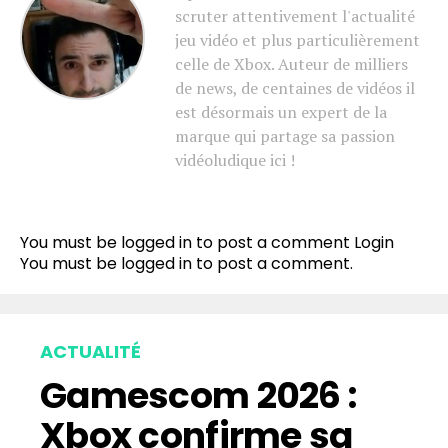
scruter attentivement l'actualité
jeu vidéo et plus particulièrement
celle de Xbox. Auteur de milliers
de news, de centaines de vidéos il
est désormais un expert de la
marque qui partage sa passion
vidéoludique ici !
You must be logged in to post a comment
Login
You must be
logged in
to post a comment.
ACTUALITÉ
Gamescom 2026 :
Xbox confirme sa