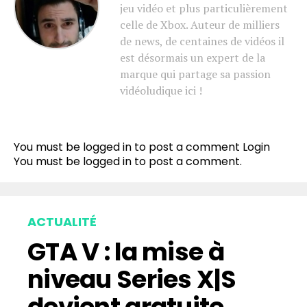
jeu vidéo et plus particulièrement
celle de Xbox. Auteur de milliers
de news, de centaines de vidéos il
est désormais un expert de la
marque qui partage sa passion
vidéoludique ici !
You must be logged in to post a comment
Login
You must be
logged in
to post a comment.
ACTUALITÉ
GTA V : la mise à
niveau Series X|S
devient gratuite,