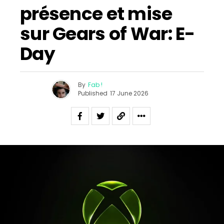
présence et mise
sur Gears of War: E-
Day
By
Fab !
Published
17 June 2026