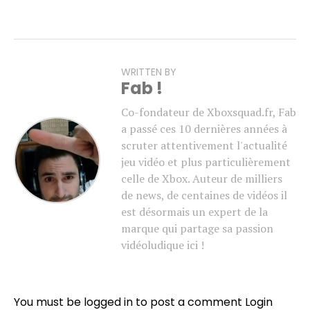
WRITTEN BY
Fab !
Co-fondateur de Xboxsquad.fr, Fab
a passé ces 10 dernières années à
scruter attentivement l'actualité
jeu vidéo et plus particulièrement
celle de Xbox. Auteur de milliers
de news, de centaines de vidéos il
est désormais un expert de la
marque qui partage sa passion
vidéoludique ici !
You must be logged in to post a comment
Login