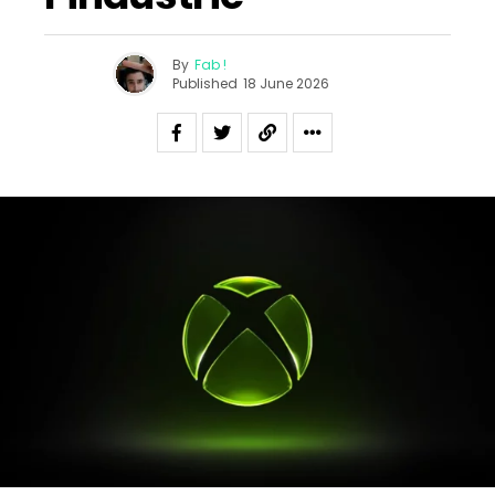
By
Fab !
Published
18 June 2026