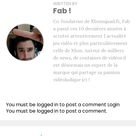
WRITTEN BY
Fab !
Co-fondateur de Xboxsquad.fr, Fab
a passé ces 10 dernières années à
scruter attentivement l'actualité
jeu vidéo et plus particulièrement
celle de Xbox. Auteur de milliers
de news, de centaines de vidéos il
est désormais un expert de la
marque qui partage sa passion
vidéoludique ici !
You must be logged in to post a comment
Login
You must be
logged in
to post a comment.