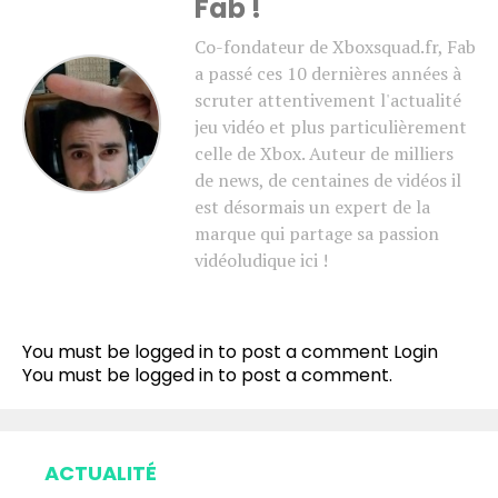
Fab !
Co-fondateur de Xboxsquad.fr, Fab
a passé ces 10 dernières années à
scruter attentivement l'actualité
jeu vidéo et plus particulièrement
celle de Xbox. Auteur de milliers
de news, de centaines de vidéos il
est désormais un expert de la
marque qui partage sa passion
vidéoludique ici !
You must be logged in to post a comment
Login
You must be
logged in
to post a comment.
ACTUALITÉ