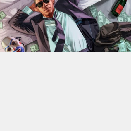
En 2022, Rockstar Games
dévoilaient les versions Xbox
Series X et Series S de
Grand Theft Auto V
.
Des versions
qui bénéficiant d’améliorations visuelles et techniques
par rapport aux moutures Xbox One mais qui n’était
alors pas gratuite. 4 ans plus tard, l’éditeur change sa
politique : à partir du 18 juin, elle ne coûtera plus rien, à
condition de posséder la version numérique du jeu sur
Xbox One.