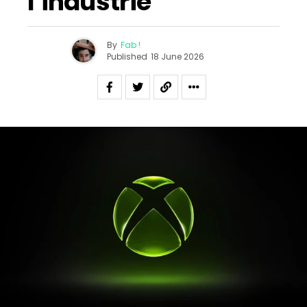
l’industrie”
By
Fab !
Published
18 June 2026