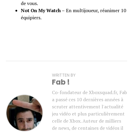
de vous.
Not On My Watch –
En multijoueur, réanimer 10
équipiers.
WRITTEN BY
Fab !
Co-fondateur de Xboxsquad.fr, Fab
a passé ces 10 dernières années à
scruter attentivement l'actualité
jeu vidéo et plus particulièrement
celle de Xbox. Auteur de milliers
de news, de centaines de vidéos il