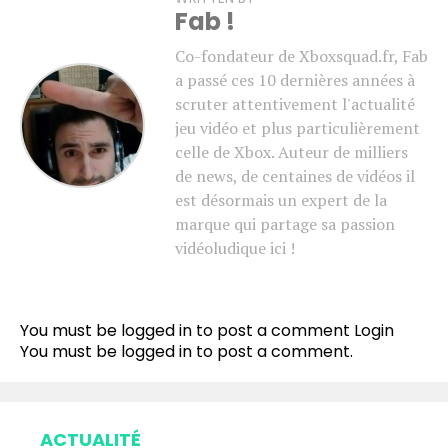
Fab !
Co-fondateur de Xboxsquad.fr, Fab
a passé ces 10 dernières années à
scruter attentivement l'actualité
jeu vidéo et plus particulièrement
celle de Xbox. Auteur de milliers
de news, de centaines de vidéos il
est désormais un expert de la
marque qui partage sa passion
vidéoludique ici !
You must be logged in to post a comment
Login
You must be
logged in
to post a comment.
ACTUALITÉ