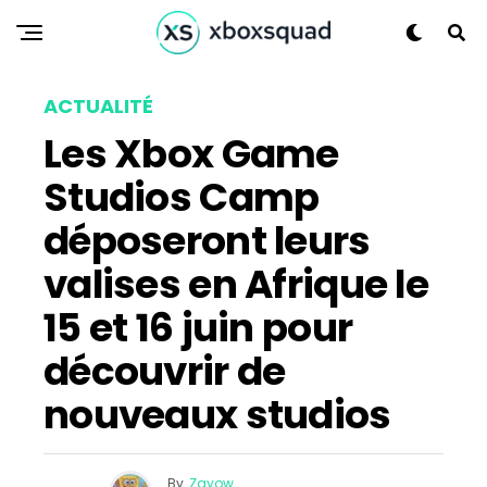
Flipboard
Reddit
ACTUALITÉ
Pinterest
Les Xbox Game
Whatsapp
Studios Camp
Email
déposeront leurs
valises en Afrique le
15 et 16 juin pour
découvrir de
nouveaux studios
By
Zayow