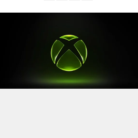
Après le
Xbox Games Showcase
de début juin, direction
l’Allemagne pour la prochaine grande échéance de
l’année vidéoludique. Car oui, Xbox a confirmé sa
présence à la Gamescom 2026, qui se tiendra du 26 au