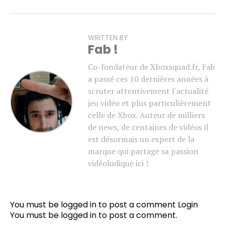
WRITTEN BY
Fab !
Co-fondateur de Xboxsquad.fr, Fab
a passé ces 10 dernières années à
scruter attentivement l'actualité
jeu vidéo et plus particulièrement
celle de Xbox. Auteur de milliers
de news, de centaines de vidéos il
est désormais un expert de la
marque qui partage sa passion
vidéoludique ici !
You must be logged in to post a comment
Login
You must be
logged in
to post a comment.