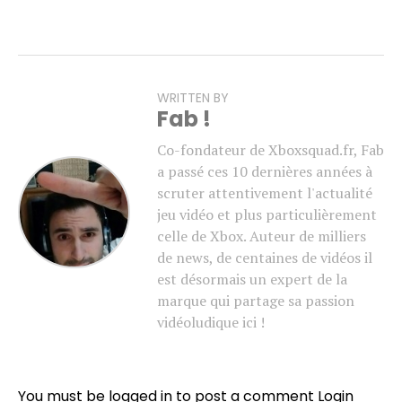
WRITTEN BY
Fab !
Co-fondateur de Xboxsquad.fr, Fab
a passé ces 10 dernières années à
scruter attentivement l'actualité
jeu vidéo et plus particulièrement
celle de Xbox. Auteur de milliers
de news, de centaines de vidéos il
est désormais un expert de la
marque qui partage sa passion
vidéoludique ici !
You must be logged in to post a comment
Login