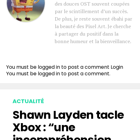
des douces OST souvent coupées
par le scintillement d’un succès.
De plus, je reste souvent ébahi par
la beauté des Pixel Art. Je cherche
à partager du positif dans la
bonne humeur et la bienveillance.
You must be logged in to post a comment
Login
You must be
logged in
to post a comment.
ACTUALITÉ
Shawn Layden tacle
Xbox : “une
incompréhension