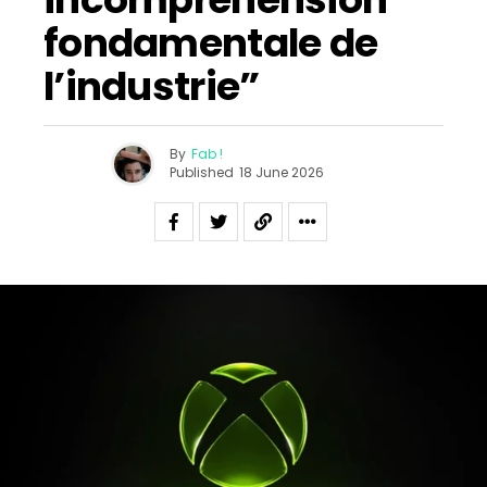
fondamentale de
l’industrie”
By
Fab !
Published
18 June 2026