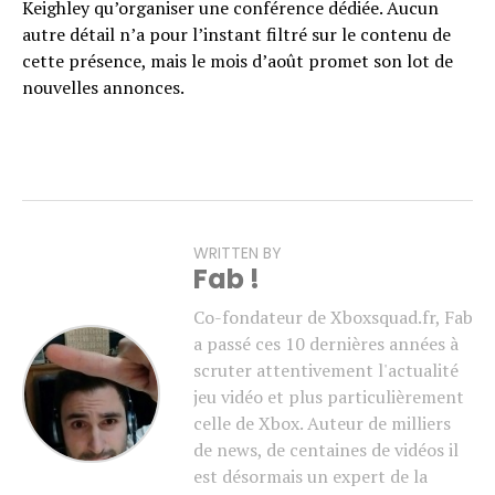
Keighley qu’organiser une conférence dédiée. Aucun
autre détail n’a pour l’instant filtré sur le contenu de
cette présence, mais le mois d’août promet son lot de
nouvelles annonces.
WRITTEN BY
Fab !
Co-fondateur de Xboxsquad.fr, Fab
a passé ces 10 dernières années à
scruter attentivement l'actualité
jeu vidéo et plus particulièrement
celle de Xbox. Auteur de milliers
de news, de centaines de vidéos il
est désormais un expert de la