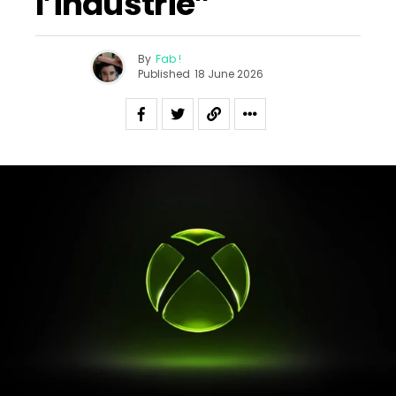
l’industrie”
By
Fab !
Published
18 June 2026