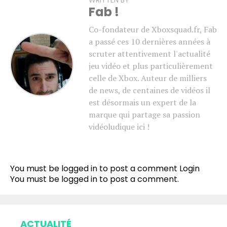
Fab !
Co-fondateur de Xboxsquad.fr, Fab
a passé ces 10 dernières années à
scruter attentivement l'actualité
jeu vidéo et plus particulièrement
celle de Xbox. Auteur de milliers
de news, de centaines de vidéos il
est désormais un expert de la
marque qui partage sa passion
vidéoludique ici !
You must be logged in to post a comment
Login
You must be
logged in
to post a comment.
ACTUALITÉ