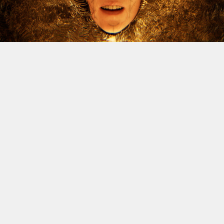
Le dossier des licenciements à venir chez Xbox continue
d’alimenter l’inquiétude, et Jason Schreier vient
d’apporter un nouvel éclairage sur la question. Le
journaliste de Bloomberg, réputé pour la fiabilité de ses
sources, a publié une vidéo YouTube de trente minutes
dans laquelle il revient sur les difficultés traversées par
la division ces dernières années, avant d’aborder la
situation actuelle. Et spoiler : il n’y a rien de réjouissant
à venir.
Schreier confirme donc que des vagues de licenciements
massives sont attendues à la fin de l’année fiscale de
Microsoft, le 30 juin. Comme annoncé depuis plusieurs