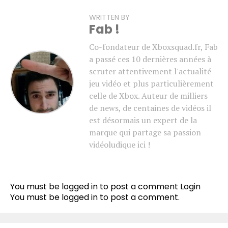
WRITTEN BY
Fab !
Co-fondateur de Xboxsquad.fr, Fab
a passé ces 10 dernières années à
scruter attentivement l'actualité
jeu vidéo et plus particulièrement
celle de Xbox. Auteur de milliers
de news, de centaines de vidéos il
est désormais un expert de la
marque qui partage sa passion
vidéoludique ici !
You must be logged in to post a comment
Login
You must be
logged in
to post a comment.