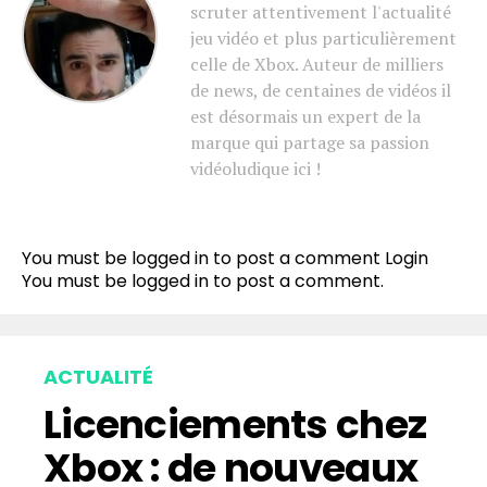
scruter attentivement l'actualité
jeu vidéo et plus particulièrement
celle de Xbox. Auteur de milliers
de news, de centaines de vidéos il
est désormais un expert de la
marque qui partage sa passion
vidéoludique ici !
You must be logged in to post a comment
Login
You must be
logged in
to post a comment.
ACTUALITÉ
Licenciements chez
Xbox : de nouveaux