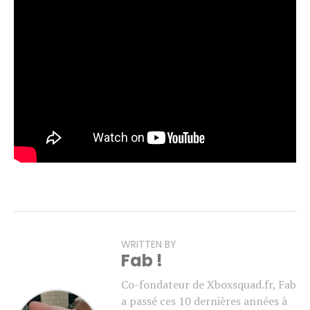
L’événement a également été l’occasion de diffuser une
nouvelle cinématique
Raven Extract
, introduisant la
Spécialiste Daan Riggs.
Pour rappel,
Gears of War: E-Day
est attendu pour le 6
octobre. Une bêta ouverte est par ailleurs prévue en
août, réservée aux personnes ayant précommandé le jeu
(à voir si les abonnés Game Pass Ultimate y auront
également accès).
WRITTEN BY
Fab !
Co-fondateur de Xboxsquad.fr, Fab
a passé ces 10 dernières années à