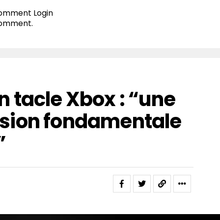
 comment
Login
comment.
 tacle Xbox : “une
sion fondamentale
”