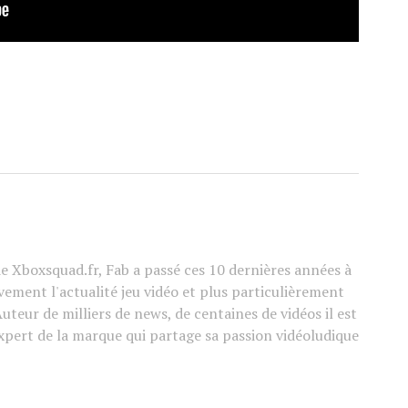
e Xboxsquad.fr, Fab a passé ces 10 dernières années à
vement l'actualité jeu vidéo et plus particulièrement
Auteur de milliers de news, de centaines de vidéos il est
xpert de la marque qui partage sa passion vidéoludique