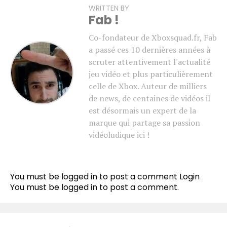
WRITTEN BY
Fab !
Co-fondateur de Xboxsquad.fr, Fab
a passé ces 10 dernières années à
scruter attentivement l'actualité
jeu vidéo et plus particulièrement
celle de Xbox. Auteur de milliers
de news, de centaines de vidéos il
est désormais un expert de la
marque qui partage sa passion
vidéoludique ici !
You must be logged in to post a comment
Login
You must be
logged in
to post a comment.