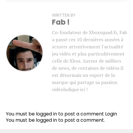
WRITTEN BY
Fab !
Co-fondateur de Xboxsquad.fr, Fab
a passé ces 10 dernières années à
scruter attentivement l'actualité
jeu vidéo et plus particulièrement
celle de Xbox. Auteur de milliers
de news, de centaines de vidéos il
est désormais un expert de la
marque qui partage sa passion
vidéoludique ici !
You must be logged in to post a comment
Login
You must be
logged in
to post a comment.