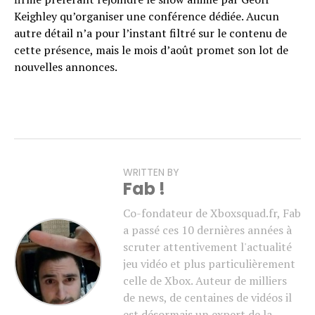
Keighley qu’organiser une conférence dédiée. Aucun
autre détail n’a pour l’instant filtré sur le contenu de
cette présence, mais le mois d’août promet son lot de
nouvelles annonces.
WRITTEN BY
Fab !
Co-fondateur de Xboxsquad.fr, Fab
a passé ces 10 dernières années à
scruter attentivement l'actualité
jeu vidéo et plus particulièrement
celle de Xbox. Auteur de milliers
de news, de centaines de vidéos il
est désormais un expert de la