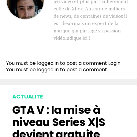
jeu vidéo et plus particulièrement
celle de Xbox. Auteur de milliers
de news, de centaines de vidéos il
est désormais un expert de la
marque qui partage sa passion
vidéoludique ici !
You must be logged in to post a comment
Login
You must be
logged in
to post a comment.
ACTUALITÉ
GTA V : la mise à
niveau Series X|S
devient gratuite,