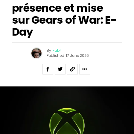
présence et mise
sur Gears of War: E-
Day
By
Fab !
Published
17 June 2026