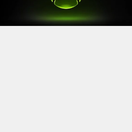
Après le
Xbox Games Showcase
de début juin, direction
l’Allemagne pour la prochaine grande échéance de
l’année vidéoludique. Car oui, Xbox a confirmé sa
présence à la Gamescom 2026, qui se tiendra du 26 au
30 août à Cologne.
Comme à son habitude, la marque y disposera d’un
stand permettant d’essayer ses prochaines sorties. Et si
Xbox reste discret sur le line-up présent, on sait déjà
que
Gears of War: E-Day
y aura une place particulière. Le
titre de The Coalition y sera en effet présent avec une
démo de sa campagne solo.