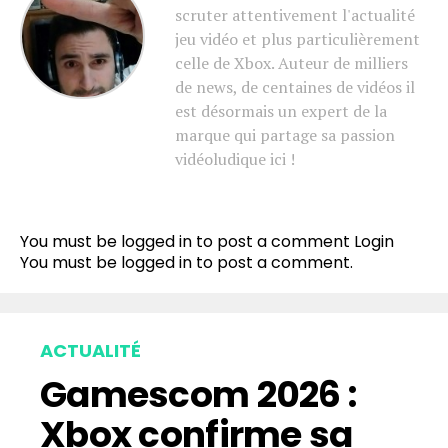
scruter attentivement l'actualité
jeu vidéo et plus particulièrement
celle de Xbox. Auteur de milliers
de news, de centaines de vidéos il
est désormais un expert de la
marque qui partage sa passion
vidéoludique ici !
You must be logged in to post a comment
Login
You must be
logged in
to post a comment.
ACTUALITÉ
Gamescom 2026 :
Xbox confirme sa