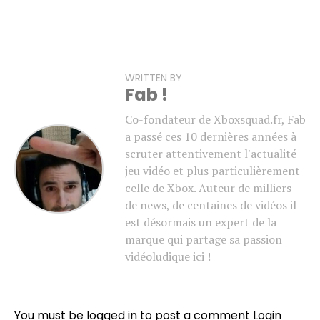
WRITTEN BY
Fab !
Co-fondateur de Xboxsquad.fr, Fab
a passé ces 10 dernières années à
scruter attentivement l'actualité
jeu vidéo et plus particulièrement
celle de Xbox. Auteur de milliers
de news, de centaines de vidéos il
est désormais un expert de la
marque qui partage sa passion
vidéoludique ici !
You must be logged in to post a comment
Login