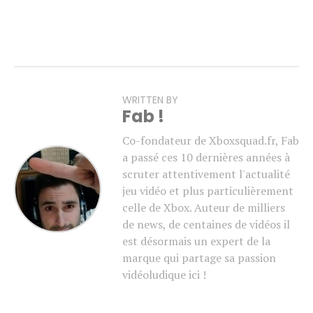
WRITTEN BY
Fab !
Co-fondateur de Xboxsquad.fr, Fab
a passé ces 10 dernières années à
scruter attentivement l'actualité
jeu vidéo et plus particulièrement
celle de Xbox. Auteur de milliers
de news, de centaines de vidéos il
est désormais un expert de la
marque qui partage sa passion
vidéoludique ici !