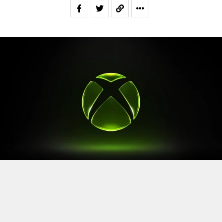
Après le
Xbox Games Showcase
de début juin, direction
l’Allemagne pour la prochaine grande échéance de
l’année vidéoludique. Car oui, Xbox a confirmé sa