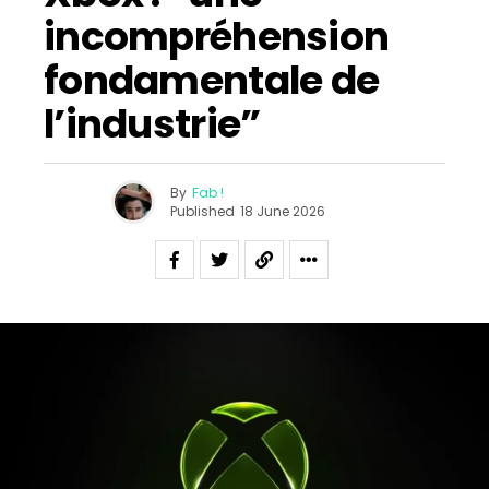
incompréhension
fondamentale de
l’industrie”
By
Fab !
Published
18 June 2026