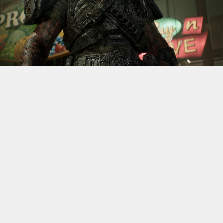
S’il fallait retenir un seul jeu du dernier
Xbox Games
Showcase,
beaucoup citeraient
Gears of War: E-Day
. Et
ça tombe bien, l’exclusivité console de The Coalition
était de retour aujourd’hui, cette fois à l’occasion du
State of Unreal 2026. A la clé : une nouvelle démo
technique mettant en avant, naturellement, la
puissance d’Unreal Engine.
Cette séquence, confirmée comme tournant sur Xbox
Series X à 60 images par seconde, a été commentée par
Kate Rayner, Directrice Technique chez The Coalition.