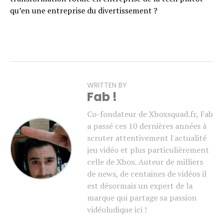
qu’en une entreprise du divertissement ?
WRITTEN BY
Fab !
Co-fondateur de Xboxsquad.fr, Fab
a passé ces 10 dernières années à
scruter attentivement l'actualité
jeu vidéo et plus particulièrement
celle de Xbox. Auteur de milliers
de news, de centaines de vidéos il
est désormais un expert de la
marque qui partage sa passion
vidéoludique ici !