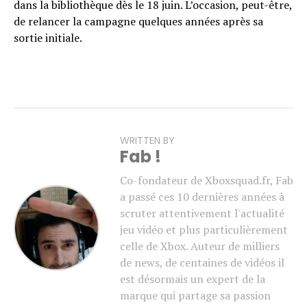
dans la bibliothèque dès le 18 juin. L’occasion, peut-être,
de relancer la campagne quelques années après sa
sortie initiale.
WRITTEN BY
Fab !
Co-fondateur de Xboxsquad.fr, Fab
a passé ces 10 dernières années à
scruter attentivement l'actualité
jeu vidéo et plus particulièrement
celle de Xbox. Auteur de milliers
de news, de centaines de vidéos il
est désormais un expert de la
marque qui partage sa passion