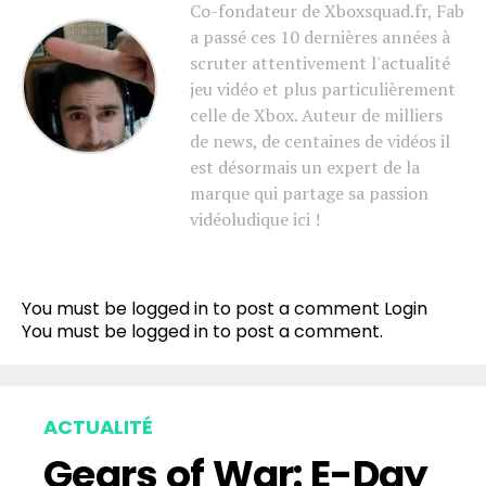
Co-fondateur de Xboxsquad.fr, Fab
a passé ces 10 dernières années à
scruter attentivement l'actualité
jeu vidéo et plus particulièrement
celle de Xbox. Auteur de milliers
de news, de centaines de vidéos il
est désormais un expert de la
marque qui partage sa passion
vidéoludique ici !
You must be logged in to post a comment
Login
You must be
logged in
to post a comment.
ACTUALITÉ
Gears of War: E-Day