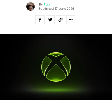
By
Fab !
Published
17 June 2026