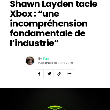
Shawn Layden tacle
Xbox : “une
incompréhension
fondamentale de
l’industrie”
By
Fab !
Published
18 June 2026