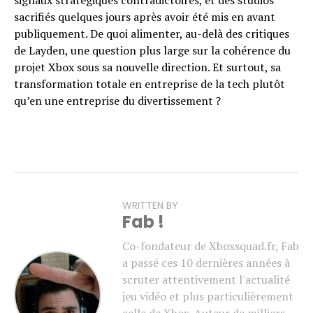
signaux stratégiques contradictoires, et des studios
sacrifiés quelques jours après avoir été mis en avant
publiquement. De quoi alimenter, au-delà des critiques
de Layden, une question plus large sur la cohérence du
projet Xbox sous sa nouvelle direction. Et surtout, sa
transformation totale en entreprise de la tech plutôt
qu’en une entreprise du divertissement ?
WRITTEN BY
Fab !
Co-fondateur de Xboxsquad.fr, Fab
a passé ces 10 dernières années à
scruter attentivement l'actualité
jeu vidéo et plus particulièrement