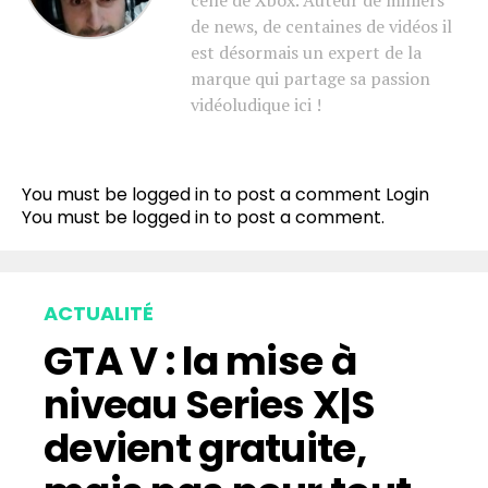
celle de Xbox. Auteur de milliers
de news, de centaines de vidéos il
est désormais un expert de la
marque qui partage sa passion
vidéoludique ici !
You must be logged in to post a comment
Login
You must be
logged in
to post a comment.
ACTUALITÉ
GTA V : la mise à
niveau Series X|S
devient gratuite,