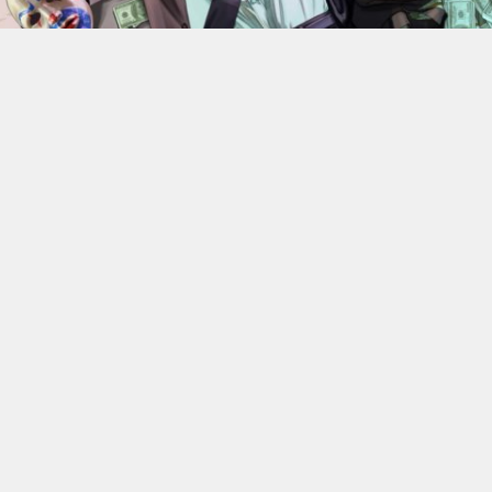
En 2022, Rockstar Games
dévoilaient les versions Xbox
Series X et Series S de
Grand Theft Auto V
.
Des versions
qui bénéficiant d’améliorations visuelles et techniques
par rapport aux moutures Xbox One mais qui n’était
alors pas gratuite. 4 ans plus tard, l’éditeur change sa
politique : à partir du 18 juin, elle ne coûtera plus rien, à
condition de posséder la version numérique du jeu sur
Xbox One.
C’est donc Rockstar qui a confirmé l’information. Les
détenteurs de la version PS4, quelle qu’elle soit, ou de la
version numérique Xbox One de GTA V pourront passer
gratuitement aux versions PS5 ou Xbox Series X|S. Cette
offre permettra naturellement de migrer aussi leur
progression en Story Mode et en ligne. Une annonce qui