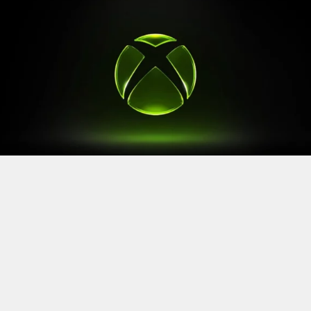
Après le
Xbox Games Showcase
de début juin, direction
l’Allemagne pour la prochaine grande échéance de
l’année vidéoludique. Car oui, Xbox a confirmé sa
présence à la Gamescom 2026, qui se tiendra du 26 au
30 août à Cologne.
Comme à son habitude, la marque y disposera d’un