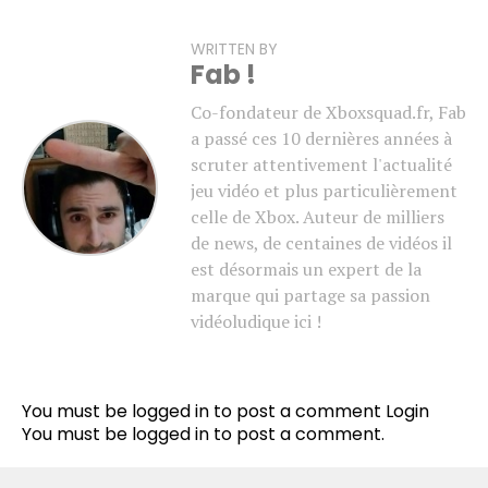
WRITTEN BY
Fab !
Co-fondateur de Xboxsquad.fr, Fab
a passé ces 10 dernières années à
scruter attentivement l'actualité
jeu vidéo et plus particulièrement
celle de Xbox. Auteur de milliers
de news, de centaines de vidéos il
est désormais un expert de la
marque qui partage sa passion
vidéoludique ici !
You must be logged in to post a comment
Login
You must be
logged in
to post a comment.