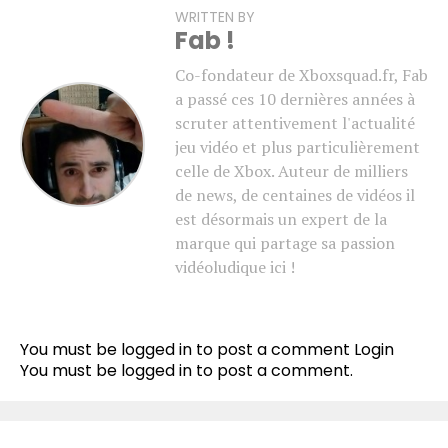
WRITTEN BY
Fab !
Co-fondateur de Xboxsquad.fr, Fab
a passé ces 10 dernières années à
scruter attentivement l'actualité
jeu vidéo et plus particulièrement
celle de Xbox. Auteur de milliers
de news, de centaines de vidéos il
est désormais un expert de la
marque qui partage sa passion
vidéoludique ici !
You must be logged in to post a comment
Login
You must be
logged in
to post a comment.