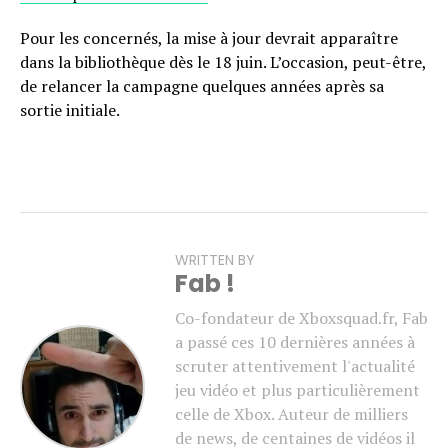
Pour les concernés, la mise à jour devrait apparaître
dans la bibliothèque dès le 18 juin. L’occasion, peut-être,
de relancer la campagne quelques années après sa
sortie initiale.
WRITTEN BY
Fab !
Co-fondateur de Xboxsquad.fr, Fab
a passé ces 10 dernières années à
scruter attentivement l'actualité
jeu vidéo et plus particulièrement
celle de Xbox. Auteur de milliers
de news, de centaines de vidéos il