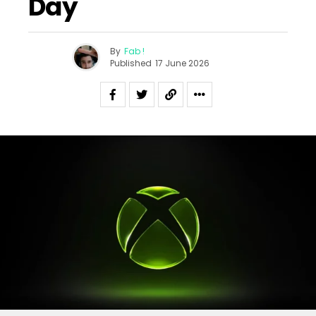
Day
By
Fab !
Published
17 June 2026