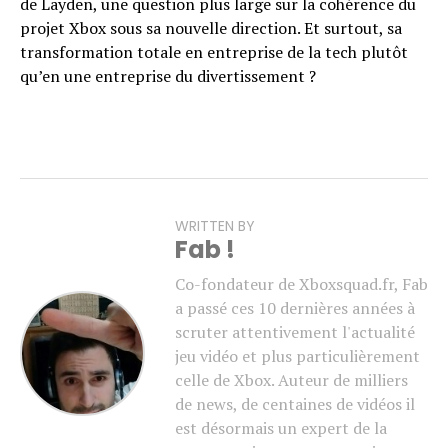
de Layden, une question plus large sur la cohérence du
projet Xbox sous sa nouvelle direction. Et surtout, sa
transformation totale en entreprise de la tech plutôt
qu’en une entreprise du divertissement ?
WRITTEN BY
Fab !
Co-fondateur de Xboxsquad.fr, Fab
a passé ces 10 dernières années à
scruter attentivement l'actualité
jeu vidéo et plus particulièrement
celle de Xbox. Auteur de milliers
de news, de centaines de vidéos il
est désormais un expert de la