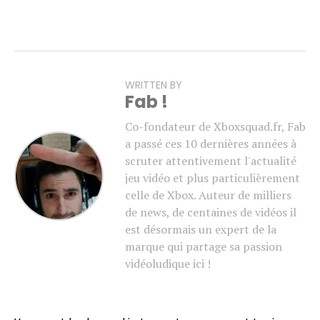
WRITTEN BY
Fab !
Co-fondateur de Xboxsquad.fr, Fab
a passé ces 10 dernières années à
scruter attentivement l'actualité
jeu vidéo et plus particulièrement
celle de Xbox. Auteur de milliers
de news, de centaines de vidéos il
est désormais un expert de la
marque qui partage sa passion
vidéoludique ici !