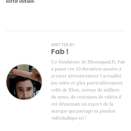
sortie initiale.
WRITTEN BY
Fab !
Co-fondateur de Xboxsquad.fr, Fab
a passé ces 10 dernières années à
scruter attentivement l'actualité
jeu vidéo et plus particulièrement
celle de Xbox. Auteur de milliers
de news, de centaines de vidéos il
est désormais un expert de la
marque qui partage sa passion
vidéoludique ici !