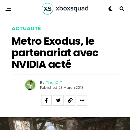
Flipboard
ACTUALITÉ
Reddit
Metro Exodus, le
Pinterest
partenariat avec
Whatsapp
NVIDIA acté
Email
By
TinouCLT
Published
23 March 2018