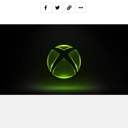
Après le
Xbox Games Showcase
de début juin, direction
l’Allemagne pour la prochaine grande échéance de