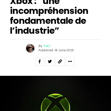
Xbox : “une
incompréhension
fondamentale de
l’industrie”
By
Fab !
Published
18 June 2026