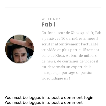
WRITTEN BY
Fab !
Co-fondateur de Xboxsquad.fr, Fab
a passé ces 10 dernières années à
scruter attentivement l'actualité
jeu vidéo et plus particulièrement
celle de Xbox. Auteur de milliers
de news, de centaines de vidéos il
est désormais un expert de la
marque qui partage sa passion
vidéoludique ici !
You must be logged in to post a comment
Login
You must be
logged in
to post a comment.