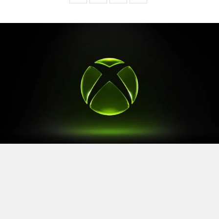
Après le
Xbox Games Showcase
de début juin, direction
l’Allemagne pour la prochaine grande échéance de
l’année vidéoludique. Car oui, Xbox a confirmé sa
présence à la Gamescom 2026, qui se tiendra du 26 au