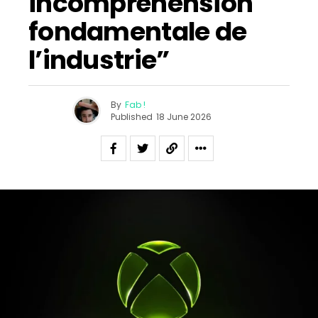
incompréhension
fondamentale de
l’industrie”
By
Fab !
Published
18 June 2026