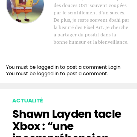
des douces OST souvent coupées
par le scintillement d’un succès.
De plus, je reste souvent ébahi par
la beauté des Pixel Art. Je cherche
à partager du positif dans la
bonne humeur et la bienveillance.
You must be logged in to post a comment
Login
You must be
logged in
to post a comment.
ACTUALITÉ
Shawn Layden tacle
Xbox : “une