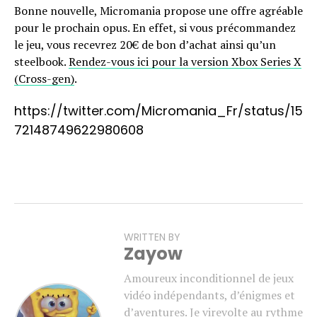
Bonne nouvelle, Micromania propose une offre agréable
pour le prochain opus. En effet, si vous précommandez
le jeu, vous recevrez 20€ de bon d’achat ainsi qu’un
steelbook.
Rendez-vous ici pour la version Xbox Series X
(Cross-gen)
.
https://twitter.com/Micromania_Fr/status/15
72148749622980608
WRITTEN BY
Zayow
Amoureux inconditionnel de jeux
vidéo indépendants, d’énigmes et
d’aventures. Je virevolte au rythme