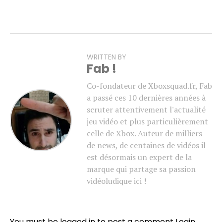
WRITTEN BY
Fab !
Co-fondateur de Xboxsquad.fr, Fab
a passé ces 10 dernières années à
scruter attentivement l'actualité
jeu vidéo et plus particulièrement
celle de Xbox. Auteur de milliers
de news, de centaines de vidéos il
est désormais un expert de la
marque qui partage sa passion
vidéoludique ici !
You must be logged in to post a comment
Login