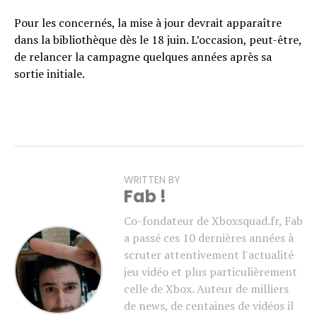
Pour les concernés, la mise à jour devrait apparaître
dans la bibliothèque dès le 18 juin. L’occasion, peut-être,
de relancer la campagne quelques années après sa
sortie initiale.
WRITTEN BY
Fab !
Co-fondateur de Xboxsquad.fr, Fab
a passé ces 10 dernières années à
scruter attentivement l'actualité
jeu vidéo et plus particulièrement
celle de Xbox. Auteur de milliers
de news, de centaines de vidéos il