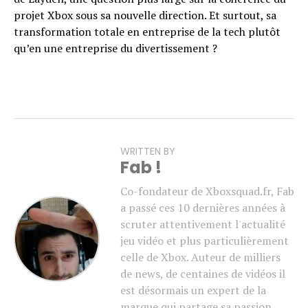
projet Xbox sous sa nouvelle direction. Et surtout, sa
transformation totale en entreprise de la tech plutôt
qu’en une entreprise du divertissement ?
WRITTEN BY
Fab !
Co-fondateur de Xboxsquad.fr, Fab
a passé ces 10 dernières années à
scruter attentivement l'actualité
jeu vidéo et plus particulièrement
celle de Xbox. Auteur de milliers
de news, de centaines de vidéos il
est désormais un expert de la
marque qui partage sa passion