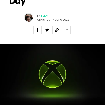
Day
By
Fab !
Published
17 June 2026