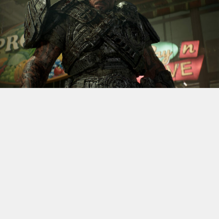
S’il fallait retenir un seul jeu du dernier
Xbox Games
Showcase,
beaucoup citeraient
Gears of War: E-Day
. Et
ça tombe bien, l’exclusivité console de The Coalition
était de retour aujourd’hui, cette fois à l’occasion du
State of Unreal 2026. A la clé : une nouvelle démo
technique mettant en avant, naturellement, la
puissance d’Unreal Engine.
Cette séquence, confirmée comme tournant sur Xbox