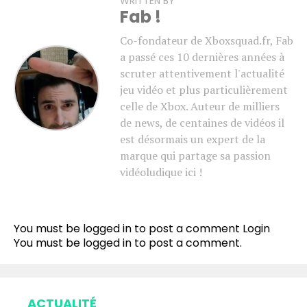
WRITTEN BY
Fab !
Co-fondateur de Xboxsquad.fr, Fab
a passé ces 10 dernières années à
scruter attentivement l'actualité
jeu vidéo et plus particulièrement
celle de Xbox. Auteur de milliers
de news, de centaines de vidéos il
est désormais un expert de la
marque qui partage sa passion
vidéoludique ici !
You must be logged in to post a comment
Login
You must be
logged in
to post a comment.
ACTUALITÉ