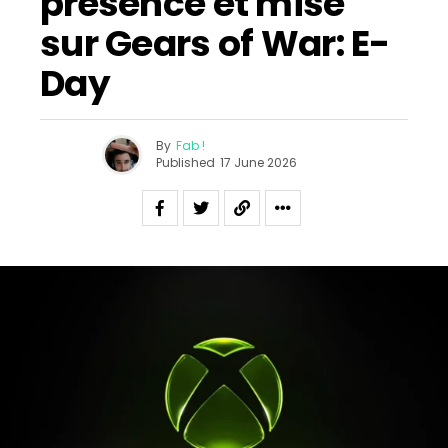
présence et mise
sur Gears of War: E-
Day
By
Fab !
Published
17 June 2026