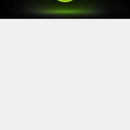
Après le
Xbox Games Showcase
de début juin, direction
l’Allemagne pour la prochaine grande échéance de
l’année vidéoludique. Car oui, Xbox a confirmé sa
présence à la Gamescom 2026, qui se tiendra du 26 au
30 août à Cologne.
Comme à son habitude, la marque y disposera d’un
stand permettant d’essayer ses prochaines sorties. Et si
Xbox reste discret sur le line-up présent, on sait déjà
que
Gears of War: E-Day
y aura une place particulière. Le
titre de The Coalition y sera en effet présent avec une
démo de sa campagne solo.
https://twitter.com/XboxFR/status/20672341