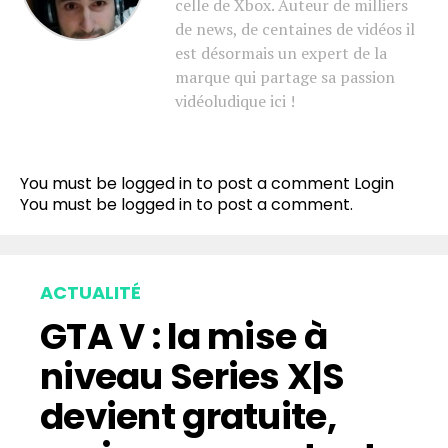
celle de Xbox. Auteur de milliers
de news, de centaines de vidéos il
est désormais un expert de la
marque qui partage sa passion
vidéoludique ici !
You must be logged in to post a comment
Login
You must be
logged in
to post a comment.
ACTUALITÉ
GTA V : la mise à
niveau Series X|S
devient gratuite,