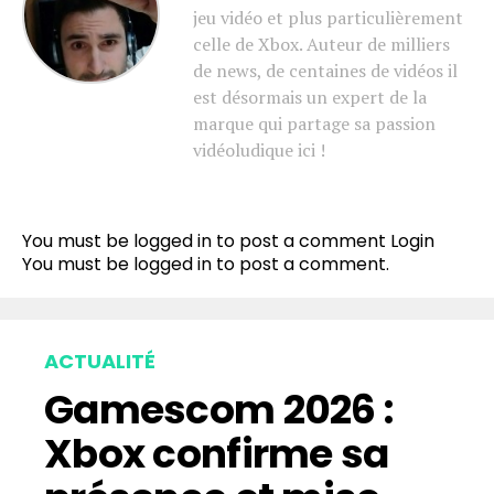
jeu vidéo et plus particulièrement
celle de Xbox. Auteur de milliers
de news, de centaines de vidéos il
est désormais un expert de la
marque qui partage sa passion
vidéoludique ici !
You must be logged in to post a comment
Login
You must be
logged in
to post a comment.
ACTUALITÉ
Gamescom 2026 :
Xbox confirme sa