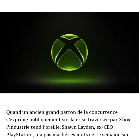
Quand un ancien grand patron de la concurrence
s’exprime publiquement sur la crise traversée par Xbox,
l’industrie tend l’oreille. Shawn Layden, ex-CEO
PlayStation, n’a pas mâché ses mots cette semaine sur