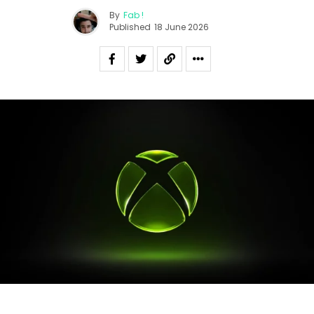
By
Fab !
Published
18 June 2026