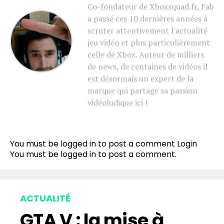
Co-fondateur de Xboxsquad.fr, Fab
a passé ces 10 dernières années à
scruter attentivement l'actualité
jeu vidéo et plus particulièrement
celle de Xbox. Auteur de milliers
de news, de centaines de vidéos il
est désormais un expert de la
marque qui partage sa passion
vidéoludique ici !
You must be logged in to post a comment
Login
You must be
logged in
to post a comment.
ACTUALITÉ
GTA V : la mise à