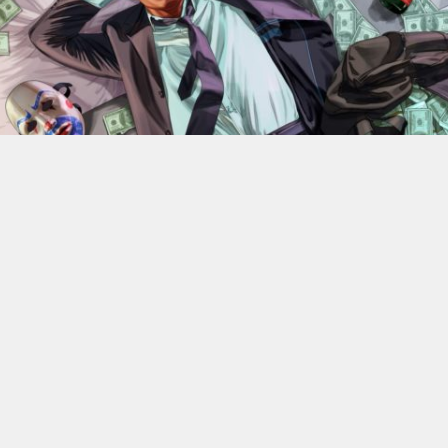
En 2022, Rockstar Games
dévoilaient les versions Xbox
Series X et Series S de
Grand Theft Auto V
.
Des versions
qui bénéficiant d’améliorations visuelles et techniques
par rapport aux moutures Xbox One mais qui n’était
alors pas gratuite. 4 ans plus tard, l’éditeur change sa
politique : à partir du 18 juin, elle ne coûtera plus rien, à
condition de posséder la version numérique du jeu sur
Xbox One.
C’est donc Rockstar qui a confirmé l’information. Les