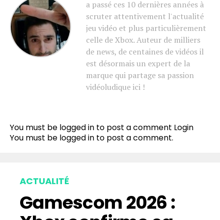
a passé ces 10 dernières années à
scruter attentivement l'actualité
jeu vidéo et plus particulièrement
celle de Xbox. Auteur de milliers
de news, de centaines de vidéos il
est désormais un expert de la
marque qui partage sa passion
vidéoludique ici !
You must be logged in to post a comment
Login
You must be
logged in
to post a comment.
ACTUALITÉ
Gamescom 2026 :