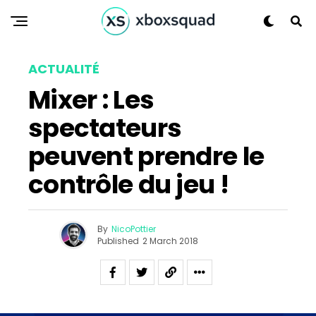
ACTUALITÉ
Mixer : Les
spectateurs
peuvent prendre le
contrôle du jeu !
Flipboard
By
NicoPottier
Reddit
Published
2 March 2018
Pinterest
Whatsapp
Email