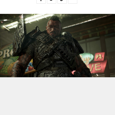
S’il fallait retenir un seul jeu du dernier
Xbox Games
Showcase,
beaucoup citeraient
Gears of War: E-Day
. Et
ça tombe bien, l’exclusivité console de The Coalition