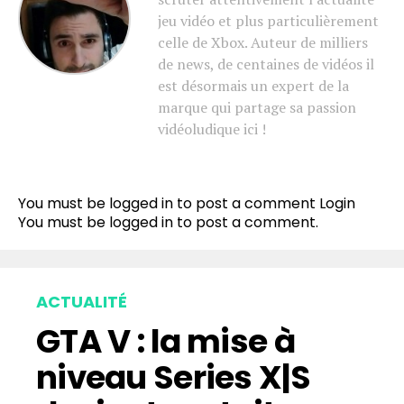
jeu vidéo et plus particulièrement
celle de Xbox. Auteur de milliers
de news, de centaines de vidéos il
est désormais un expert de la
marque qui partage sa passion
vidéoludique ici !
You must be logged in to post a comment
Login
You must be
logged in
to post a comment.
ACTUALITÉ
GTA V : la mise à
niveau Series X|S