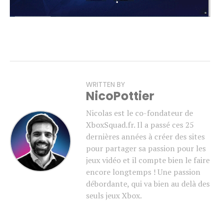
WRITTEN BY
NicoPottier
Nicolas est le co-fondateur de
XboxSquad.fr. Il a passé ces 25
dernières années à créer des sites
pour partager sa passion pour les
jeux vidéo et il compte bien le faire
encore longtemps ! Une passion
débordante, qui va bien au delà des
seuls jeux Xbox.
Flipboard