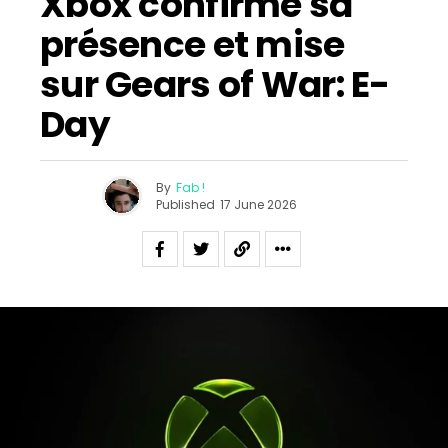
Xbox confirme sa
présence et mise
sur Gears of War: E-
Day
By
Fab !
Published
17 June 2026