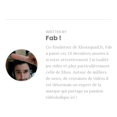
WRITTEN BY
Fab !
Co-fondateur de Xboxsquad.fr, Fab
a passé ces 10 dernières années à
scruter attentivement l'actualité
jeu vidéo et plus particulièrement
celle de Xbox. Auteur de milliers
de news, de centaines de vidéos il
est désormais un expert de la
marque qui partage sa passion
vidéoludique ici !