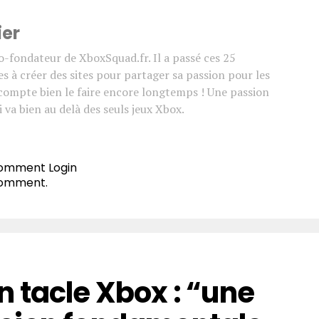
ier
co-fondateur de XboxSquad.fr. Il a passé ces 25
s à créer des sites pour partager sa passion pour les
l compte bien le faire encore longtemps ! Une passion
 va bien au delà des seuls jeux Xbox.
 comment
Login
comment.
 tacle Xbox : “une