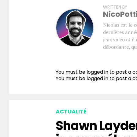
WRITTEN BY
NicoPott
Nicolas est le 
dernières année
jeux vidéo et i
débordante, qui
You must be logged in to post a
You must be
logged in
to post a 
ACTUALITÉ
Shawn Layden