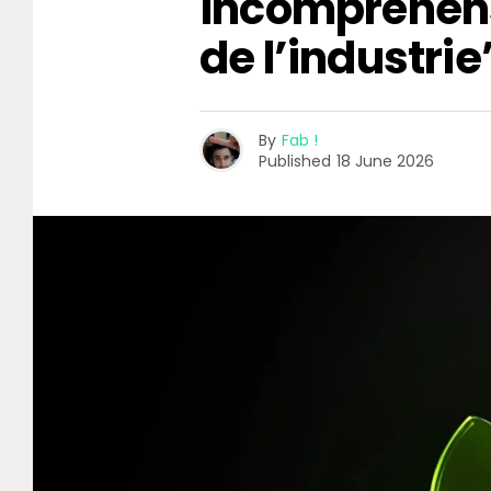
incompréhen
de l’industrie
By
Fab !
Published
18 June 2026