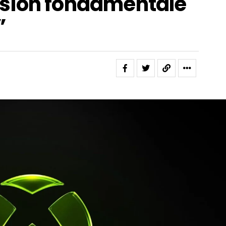
sion fondamentale
”