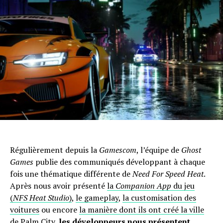
Régulièrement depuis la
Gamescom
, l’équipe de
Ghost
Games
publie des communiqués développant à chaque
fois une thématique différente de
Need For Speed Heat
.
Après nous avoir présenté
la
Companion App
du jeu
(
NFS Heat Studio
)
,
le gameplay
,
la customisation des
voitures
ou encore
la manière dont ils ont créé la ville
de Palm City
,
les développeurs nous présentent