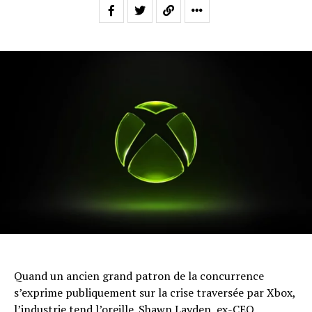
Quand un ancien grand patron de la concurrence
s’exprime publiquement sur la crise traversée par Xbox,
l’industrie tend l’oreille. Shawn Layden, ex-CEO