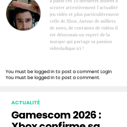
a passé ces 10 dernières années à
scruter attentivement l'actualité
jeu vidéo et plus particulièrement
celle de Xbox. Auteur de milliers
de news, de centaines de vidéos il
est désormais un expert de la
marque qui partage sa passion
vidéoludique ici !
You must be logged in to post a comment
Login
You must be
logged in
to post a comment.
ACTUALITÉ
Gamescom 2026 :
Xbox confirme sa