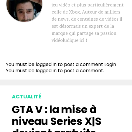
jeu vidéo et plus particulièrement
celle de Xbox. Auteur de milliers
de news, de centaines de vidéos il
est désormais un expert de la
marque qui partage sa passion
vidéoludique ici !
You must be logged in to post a comment
Login
You must be
logged in
to post a comment.
ACTUALITÉ
GTA V : la mise à
niveau Series X|S