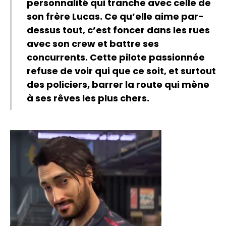
personnalité qui tranche avec celle de
son frère Lucas. Ce qu’elle aime par-
dessus tout, c’est foncer dans les rues
avec son crew et battre ses
Flipboard
concurrents. Cette pilote passionnée
refuse de voir qui que ce soit, et surtout
Reddit
des policiers, barrer la route qui mène
Pinterest
à ses rêves les plus chers.
Whatsapp
Email