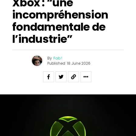
Xbox : “une
incompréhension
fondamentale de
l’industrie”
By
Fab !
Published
18 June 2026