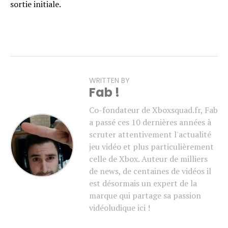
sortie initiale.
WRITTEN BY
Fab !
Co-fondateur de Xboxsquad.fr, Fab
a passé ces 10 dernières années à
scruter attentivement l'actualité
jeu vidéo et plus particulièrement
celle de Xbox. Auteur de milliers
de news, de centaines de vidéos il
est désormais un expert de la
marque qui partage sa passion
vidéoludique ici !