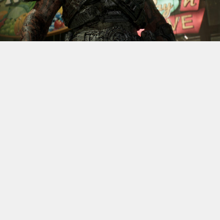
S’il fallait retenir un seul jeu du dernier
Xbox Games
Showcase,
beaucoup citeraient
Gears of War: E-Day
. Et
ça tombe bien, l’exclusivité console de The Coalition
était de retour aujourd’hui, cette fois à l’occasion du
State of Unreal 2026. A la clé : une nouvelle démo
technique mettant en avant, naturellement, la
puissance d’Unreal Engine.
Cette séquence, confirmée comme tournant sur Xbox
Series X à 60 images par seconde, a été commentée par
Kate Rayner, Directrice Technique chez The Coalition.
Elle y détaille plusieurs prouesses visuelles, notamment
sur l’éclairage, tout en soulignant que le jeu pousse