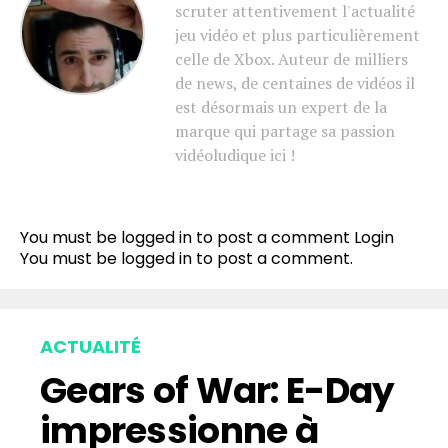
scruter attentivement l'actualité
jeu vidéo et plus particulièrement
celle de Xbox. Auteur de milliers
de news, de centaines de vidéos il
est désormais un expert de la
marque qui partage sa passion
vidéoludique ici !
You must be logged in to post a comment
Login
You must be
logged in
to post a comment.
ACTUALITÉ
Gears of War: E-Day
impressionne à