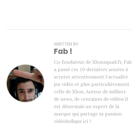
WRITTEN BY
Fab !
Co-fondateur de Xboxsquad.fr, Fab
a passé ces 10 dernières années à
scruter attentivement l'actualité
jeu vidéo et plus particulièrement
celle de Xbox. Auteur de milliers
de news, de centaines de vidéos il
est désormais un expert de la
marque qui partage sa passion
vidéoludique ici !