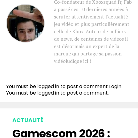
Co-fondateur de Xboxsquad.fr, Fab
a passé ces 10 dernières années à
scruter attentivement l'actualité
jeu vidéo et plus particulièrement
celle de Xbox. Auteur de milliers
de news, de centaines de vidéos il
est désormais un expert de la
marque qui partage sa passion
vidéoludique ici !
You must be logged in to post a comment
Login
You must be
logged in
to post a comment.
ACTUALITÉ
Gamescom 2026 :