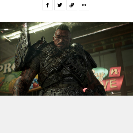
S’il fallait retenir un seul jeu du dernier
Xbox Games
Showcase,
beaucoup citeraient
Gears of War: E-Day
. Et