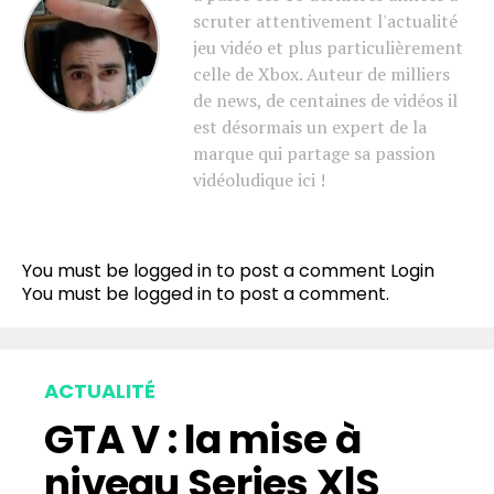
scruter attentivement l'actualité
jeu vidéo et plus particulièrement
celle de Xbox. Auteur de milliers
de news, de centaines de vidéos il
est désormais un expert de la
marque qui partage sa passion
vidéoludique ici !
You must be logged in to post a comment
Login
You must be
logged in
to post a comment.
ACTUALITÉ
GTA V : la mise à
niveau Series X|S