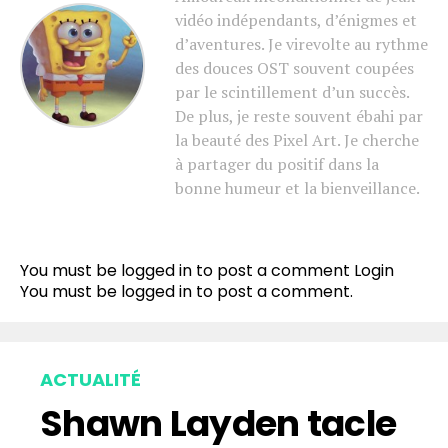
vidéo indépendants, d’énigmes et
d’aventures. Je virevolte au rythme
des douces OST souvent coupées
par le scintillement d’un succès.
De plus, je reste souvent ébahi par
la beauté des Pixel Art. Je cherche
à partager du positif dans la
bonne humeur et la bienveillance.
You must be logged in to post a comment
Login
You must be
logged in
to post a comment.
ACTUALITÉ
Shawn Layden tacle