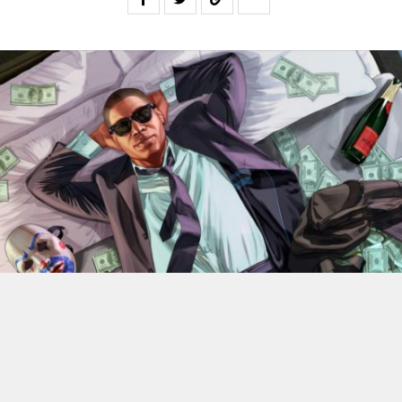
En 2022, Rockstar Games
dévoilaient les versions Xbox
Series X et Series S de
Grand Theft Auto V
.
Des versions
qui bénéficiant d’améliorations visuelles et techniques