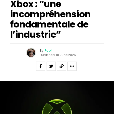
Xbox : “une
incompréhension
fondamentale de
l’industrie”
By
Fab !
Published
18 June 2026