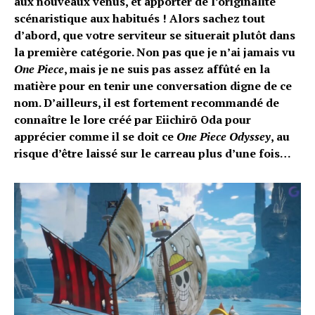
aux nouveaux venus, et apporter de l’originalité
Flipboard
scénaristique aux habitués ! Alors sachez tout
Reddit
d’abord, que votre serviteur se situerait plutôt dans
la première catégorie. Non pas que je n’ai jamais vu
Pinterest
One Piece
, mais je ne suis pas assez affûté en la
Whatsapp
matière pour en tenir une conversation digne de ce
Email
nom. D’ailleurs, il est fortement recommandé de
connaître le lore créé par Eiichirō Oda pour
apprécier comme il se doit ce
One Piece Odyssey
, au
risque d’être laissé sur le carreau plus d’une fois…