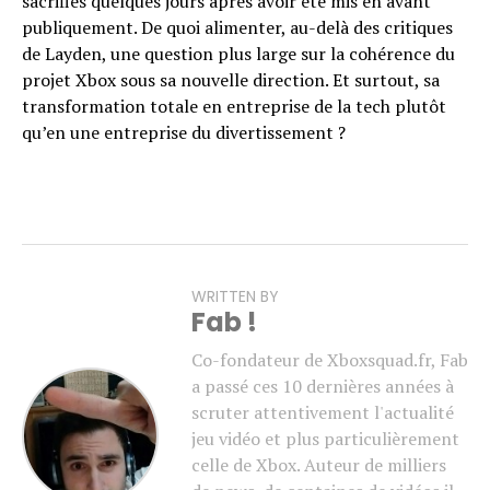
sacrifiés quelques jours après avoir été mis en avant
publiquement. De quoi alimenter, au-delà des critiques
de Layden, une question plus large sur la cohérence du
projet Xbox sous sa nouvelle direction. Et surtout, sa
transformation totale en entreprise de la tech plutôt
qu’en une entreprise du divertissement ?
WRITTEN BY
Fab !
Co-fondateur de Xboxsquad.fr, Fab
a passé ces 10 dernières années à
scruter attentivement l'actualité
jeu vidéo et plus particulièrement
celle de Xbox. Auteur de milliers