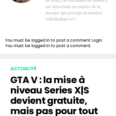
de news, de centaines de vidéos il
est désormais un expert de la
marque qui partage sa passion
vidéoludique ici !
You must be logged in to post a comment
Login
You must be
logged in
to post a comment.
ACTUALITÉ
GTA V : la mise à
niveau Series X|S
devient gratuite,
mais pas pour tout