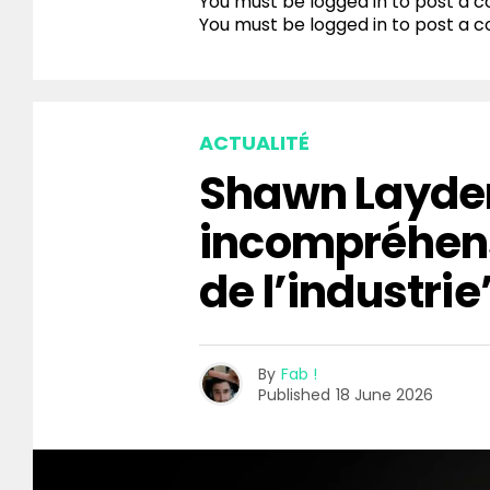
You must be logged in to post a
You must be
logged in
to post a 
ACTUALITÉ
Shawn Layden
incompréhen
de l’industrie
By
Fab !
Published
18 June 2026