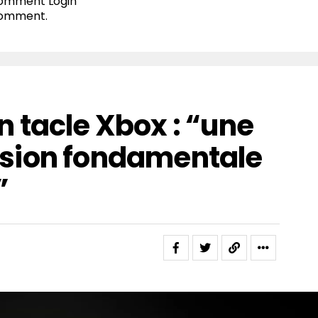
 comment
Login
comment.
 tacle Xbox : “une
sion fondamentale
”