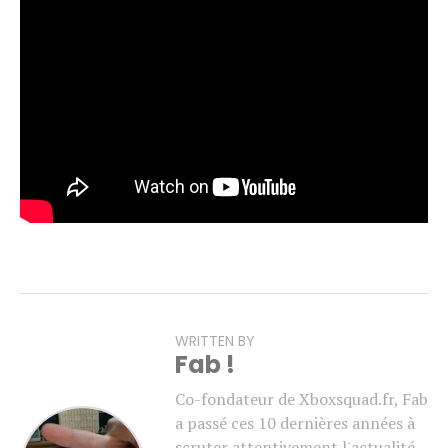
L’événement a également été l’occasion de diffuser une
nouvelle cinématique
Raven Extract
, introduisant la
Spécialiste Daan Riggs.
Pour rappel,
Gears of War: E-Day
est attendu pour le 6
octobre. Une bêta ouverte est par ailleurs prévue en
août, réservée aux personnes ayant précommandé le jeu
(à voir si les abonnés Game Pass Ultimate y auront
également accès).
WRITTEN BY
Fab !
Co-fondateur de Xboxsquad.fr, Fab
a passé ces 10 dernières années à
scruter attentivement l'actualité