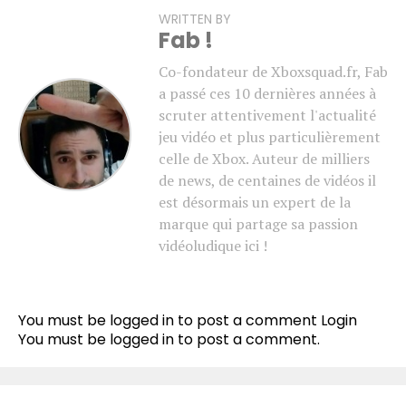
WRITTEN BY
Fab !
Co-fondateur de Xboxsquad.fr, Fab
a passé ces 10 dernières années à
scruter attentivement l'actualité
jeu vidéo et plus particulièrement
celle de Xbox. Auteur de milliers
de news, de centaines de vidéos il
est désormais un expert de la
marque qui partage sa passion
vidéoludique ici !
You must be logged in to post a comment
Login
You must be
logged in
to post a comment.