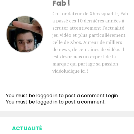
Fab !
Co-fondateur de Xboxsquad.fr, Fab
a passé ces 10 dernières années à
scruter attentivement l'actualité
jeu vidéo et plus particulièrement
celle de Xbox. Auteur de milliers
de news, de centaines de vidéos il
est désormais un expert de la
marque qui partage sa passion
vidéoludique ici !
You must be logged in to post a comment
Login
You must be
logged in
to post a comment.
ACTUALITÉ