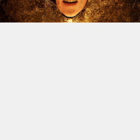
Le dossier des licenciements à venir chez Xbox continue
d’alimenter l’inquiétude, et Jason Schreier vient
d’apporter un nouvel éclairage sur la question. Le
journaliste de Bloomberg, réputé pour la fiabilité de ses
sources, a publié une vidéo YouTube de trente minutes
dans laquelle il revient sur les difficultés traversées par
la division ces dernières années, avant d’aborder la
situation actuelle. Et spoiler : il n’y a rien de réjouissant
à venir.
Schreier confirme donc que des vagues de licenciements
massives sont attendues à la fin de l’année fiscale de
Microsoft, le 30 juin. Comme annoncé depuis plusieurs