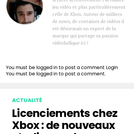
jeu vidéo et plus particulièrement
celle de Xbox. Auteur de milliers
de news, de centaines de vidéos il
est désormais un expert de la
marque qui partage sa passion
vidéoludique ici !
You must be logged in to post a comment
Login
You must be
logged in
to post a comment.
ACTUALITÉ
Licenciements chez
Xbox : de nouveaux