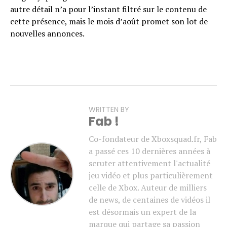
autre détail n’a pour l’instant filtré sur le contenu de
cette présence, mais le mois d’août promet son lot de
nouvelles annonces.
WRITTEN BY
Fab !
Co-fondateur de Xboxsquad.fr, Fab
a passé ces 10 dernières années à
scruter attentivement l'actualité
jeu vidéo et plus particulièrement
celle de Xbox. Auteur de milliers
de news, de centaines de vidéos il
est désormais un expert de la
marque qui partage sa passion