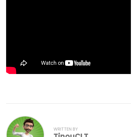
WRITTEN BY
TinouCLT