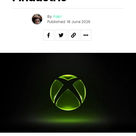
By
Fab !
Published
18 June 2026