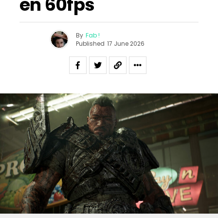
en 60fps
By
Fab !
Published
17 June 2026