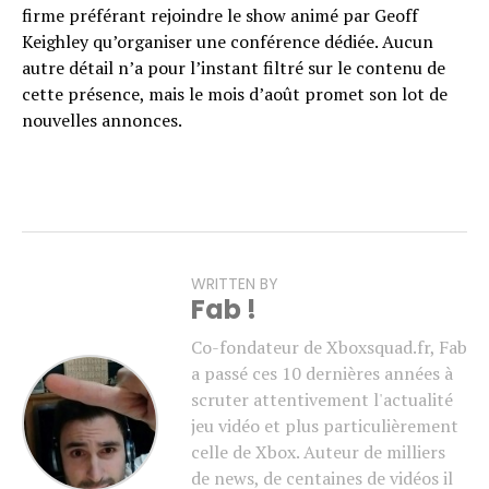
firme préférant rejoindre le show animé par Geoff
Keighley qu’organiser une conférence dédiée. Aucun
autre détail n’a pour l’instant filtré sur le contenu de
cette présence, mais le mois d’août promet son lot de
nouvelles annonces.
WRITTEN BY
Fab !
Co-fondateur de Xboxsquad.fr, Fab
a passé ces 10 dernières années à
scruter attentivement l'actualité
jeu vidéo et plus particulièrement
celle de Xbox. Auteur de milliers
de news, de centaines de vidéos il