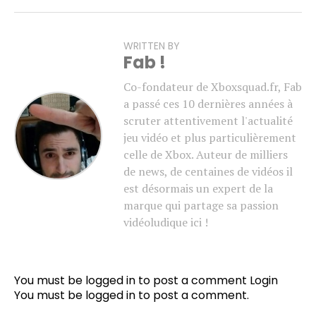
WRITTEN BY
Fab !
Co-fondateur de Xboxsquad.fr, Fab
a passé ces 10 dernières années à
scruter attentivement l'actualité
jeu vidéo et plus particulièrement
celle de Xbox. Auteur de milliers
de news, de centaines de vidéos il
est désormais un expert de la
marque qui partage sa passion
vidéoludique ici !
You must be logged in to post a comment
Login
You must be
logged in
to post a comment.