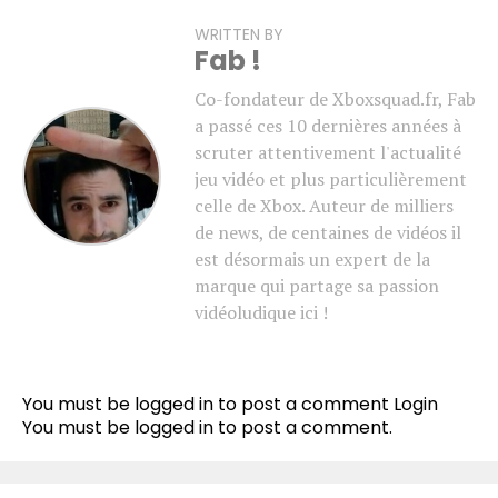
WRITTEN BY
Fab !
Co-fondateur de Xboxsquad.fr, Fab
a passé ces 10 dernières années à
scruter attentivement l'actualité
jeu vidéo et plus particulièrement
celle de Xbox. Auteur de milliers
de news, de centaines de vidéos il
est désormais un expert de la
marque qui partage sa passion
vidéoludique ici !
You must be logged in to post a comment
Login
You must be
logged in
to post a comment.