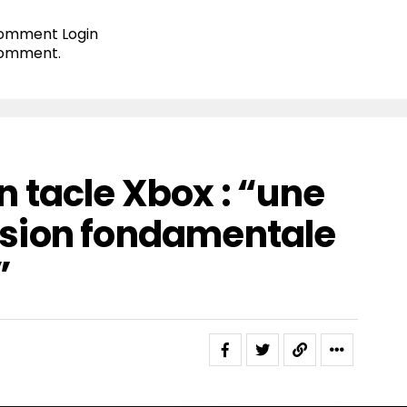
 comment
Login
comment.
 tacle Xbox : “une
sion fondamentale
”