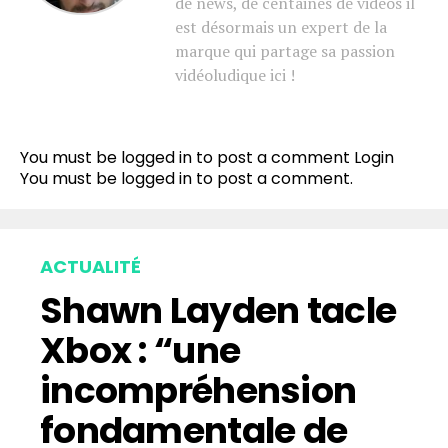
de news, de centaines de vidéos il
est désormais un expert de la
marque qui partage sa passion
vidéoludique ici !
You must be logged in to post a comment
Login
You must be
logged in
to post a comment.
ACTUALITÉ
Shawn Layden tacle
Xbox : “une
incompréhension
fondamentale de