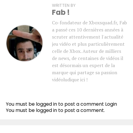
WRITTEN BY
Fab !
Co-fondateur de Xboxsquad.fr, Fab
a passé ces 10 dernières années à
scruter attentivement l'actualité
jeu vidéo et plus particulièrement
celle de Xbox. Auteur de milliers
de news, de centaines de vidéos il
est désormais un expert de la
marque qui partage sa passion
vidéoludique ici !
You must be logged in to post a comment
Login
You must be
logged in
to post a comment.