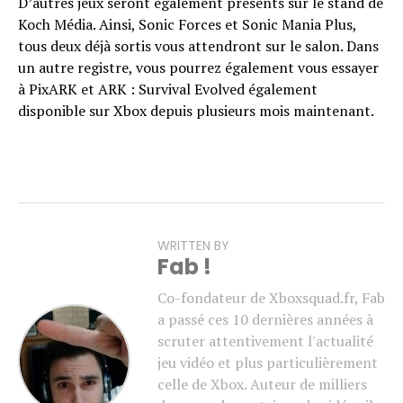
D’autres jeux seront également présents sur le stand de
Koch Média. Ainsi, Sonic Forces et Sonic Mania Plus,
tous deux déjà sortis vous attendront sur le salon. Dans
un autre registre, vous pourrez également vous essayer
à PixARK et ARK : Survival Evolved également
disponible sur Xbox depuis plusieurs mois maintenant.
WRITTEN BY
Fab !
Co-fondateur de Xboxsquad.fr, Fab
a passé ces 10 dernières années à
scruter attentivement l'actualité
jeu vidéo et plus particulièrement
celle de Xbox. Auteur de milliers