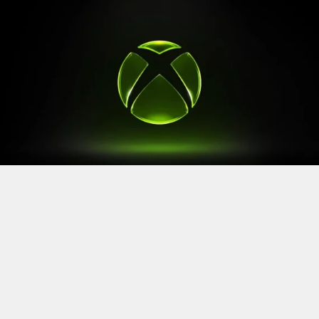
Après le
Xbox Games Showcase
de début juin, direction
l’Allemagne pour la prochaine grande échéance de
l’année vidéoludique. Car oui, Xbox a confirmé sa
présence à la Gamescom 2026, qui se tiendra du 26 au
30 août à Cologne.
Comme à son habitude, la marque y disposera d’un