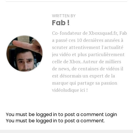
WRITTEN BY
Fab !
Co-fondateur de Xboxsquad.fr, Fab
a passé ces 10 dernières années à
scruter attentivement l'actualité
jeu vidéo et plus particulièrement
celle de Xbox. Auteur de milliers
de news, de centaines de vidéos il
est désormais un expert de la
marque qui partage sa passion
vidéoludique ici !
You must be logged in to post a comment
Login
You must be
logged in
to post a comment.