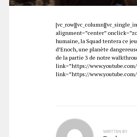
[vc_row][vc_column][vc_single_
alignment=”center” onclick=”zo
humaine, la Squad tentera ce jeu
d’Enoch, une planète dangereuse 
de la partie 3 de notre walkthro
link=”https://www.youtube.co
link=”https://www.youtube.com
WRITTEN BY