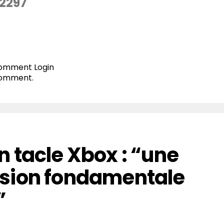
2297
 comment
Login
comment.
 tacle Xbox : “une
sion fondamentale
”