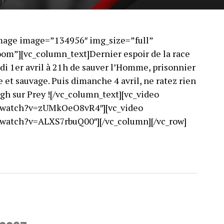
image image=”134956″ img_size=”full”
om”][vc_column_text]Dernier espoir de la race
di 1er avril à 21h de sauver l’Homme, prisonnier
et sauvage. Puis dimanche 4 avril, ne ratez rien
ugh sur Prey ![/vc_column_text][vc_video
m/watch?v=zUMkOeO8vR4″][vc_video
/watch?v=ALXS7rbuQ00″][/vc_column][/vc_row]