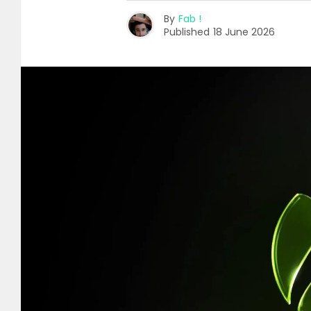
By
Fab !
Published
18 June 2026