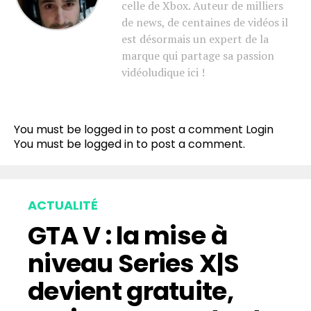
celle de Xbox. Auteur de milliers
de news, de centaines de vidéos il
est désormais un expert de la
marque qui partage sa passion
vidéoludique ici !
You must be logged in to post a comment
Login
You must be
logged in
to post a comment.
ACTUALITÉ
GTA V : la mise à
niveau Series X|S
devient gratuite,