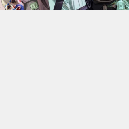
En 2022, Rockstar Games
dévoilaient les versions Xbox
Series X et Series S de
Grand Theft Auto V
.
Des versions
qui bénéficiant d’améliorations visuelles et techniques
par rapport aux moutures Xbox One mais qui n’était
alors pas gratuite. 4 ans plus tard, l’éditeur change sa
politique : à partir du 18 juin, elle ne coûtera plus rien, à
condition de posséder la version numérique du jeu sur
Xbox One.
C’est donc Rockstar qui a confirmé l’information. Les
détenteurs de la version PS4, quelle qu’elle soit, ou de la
version numérique Xbox One de GTA V pourront passer
gratuitement aux versions PS5 ou Xbox Series X|S. Cette
offre permettra naturellement de migrer aussi leur
progression en Story Mode et en ligne. Une annonce qui