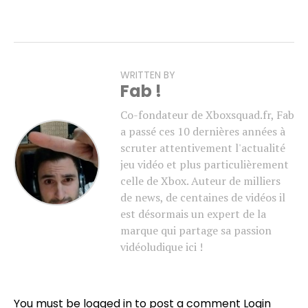
WRITTEN BY
Fab !
Co-fondateur de Xboxsquad.fr, Fab
a passé ces 10 dernières années à
scruter attentivement l'actualité
jeu vidéo et plus particulièrement
celle de Xbox. Auteur de milliers
de news, de centaines de vidéos il
est désormais un expert de la
marque qui partage sa passion
vidéoludique ici !
You must be logged in to post a comment
Login